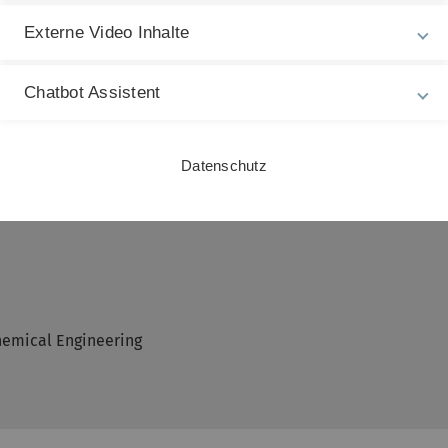
6/27
(Stand gemäß Angabe in hinterlegter Datei)
Externe Video Inhalte
belink zur kiz Cloud (nur Leserechte) zur Verfügung gestellt.
Chatbot Assistent
erung wird in der Datei rechts oben ausgewiesen. Die Datei ent
Datenschutz
emical Engineering