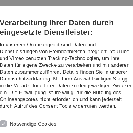
Direkt
Direkt
Direkt
Direkt
Direkt
zur
zum
zum
zur
zur
Hauptnavigation
Inhalt
Funktionsmenü
Fußleiste
Suche
Verarbeitung Ihrer Daten durch
(Sprache,
Drucken,
eingesetzte Dienstleister:
Social
Media)
In unserem Onlineangebot sind Daten und
Institute/Sonstiges
Dienstleistungen von Fremdanbietern integriert. YouTube
und Vimeo benutzen Tracking-Technologien, um Ihre
Daten für eigene Zwecke zu verarbeiten und mit anderen
äne, Prüfungstermine, Profile
Prüfungstermine
Daten zusammenzuführen. Details finden Sie in unserer
Datenschutzerklärung. Mit Ihrer Auswahl willigen Sie ggf.
in die Verarbeitung Ihrer Daten zu den jeweiligen Zwecken
ein. Die Einwilligung ist freiwillig, für die Nutzung des
Onlineangebotes nicht erforderlich und kann jederzeit
durch Aufruf des Consent Tools widerrufen werden.
026
6
(Stand gemäß Angabe in hinterlegter Datei)
Notwendige Cookies