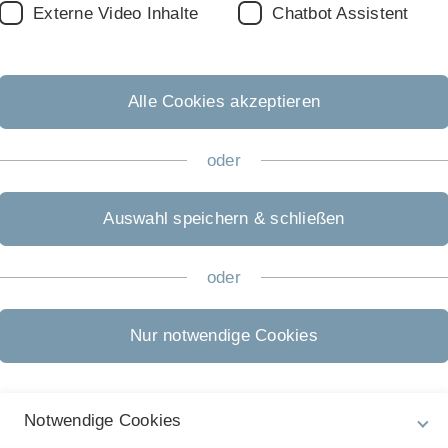
Externe Video Inhalte
Chatbot Assistent
belink zur kiz Cloud (nur Leserechte) zur Verfügung gestellt.
erung wird in der Datei rechts oben ausgewiesen. Die Datei ent
Alle Cookies akzeptieren
oder
Auswahl speichern & schließen
emical Engineering
oder
Nur notwendige Cookies
Notwendige Cookies
6/27: