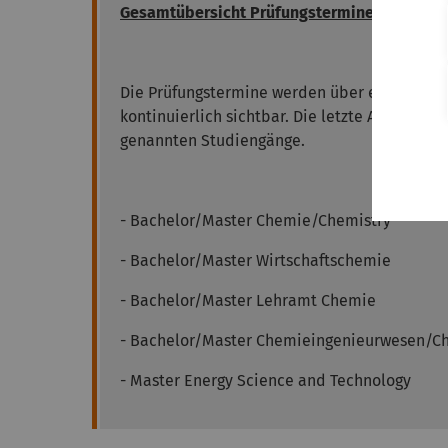
Gesamtübersicht Prüfungstermine WiSe 202
Die Prüfungstermine werden über einen Freiga
kontinuierlich sichtbar. Die letzte Aktualisi
genannten Studiengänge.
- Bachelor/Master Chemie/Chemistry
- Bachelor/Master Wirtschaftschemie
- Bachelor/Master Lehramt Chemie
- Bachelor/Master Chemieingenieurwesen/Ch
- Master Energy Science and Technology