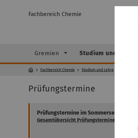
Fachbereich Chemie
Gremien
Studium und Lehre
Fachbereich Chemie
Studium und Lehre
Stundenpl
Prüfungstermine
Prüfungstermine im Sommersemester 2
Gesamtübersicht Prüfungstermine SoSe 202