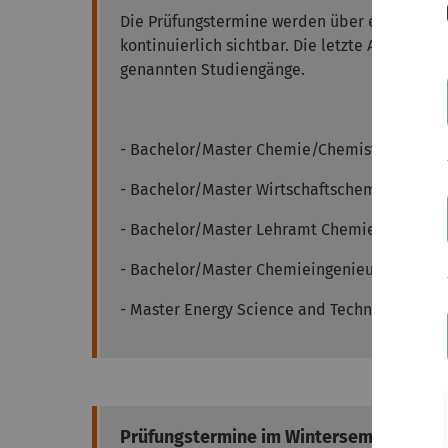
Die Prüfungstermine werden über einen Freiga
kontinuierlich sichtbar. Die letzte Aktualisi
genannten Studiengänge.
- Bachelor/Master Chemie/Chemistry
- Bachelor/Master Wirtschaftschemie
- Bachelor/Master Lehramt Chemie
- Bachelor/Master Chemieingenieurwesen/Ch
- Master Energy Science and Technology
Prüfungstermine im Wintersemester 202