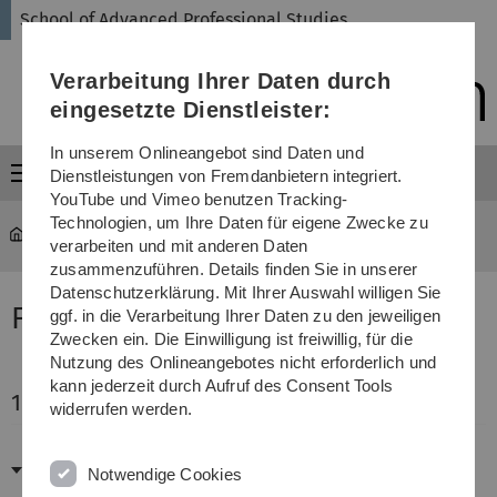
Direkt
Direkt
Direkt
Direkt
Direkt
School of Advanced Professional Studies
zur
zum
zum
zur
zur
Hauptnavigation
Inhalt
Funktionsmenü
Fußleiste
Suche
Verarbeitung Ihrer Daten durch
(Sprache,
Drucken,
eingesetzte Dienstleister:
Social
Media)
In unserem Onlineangebot sind Daten und
Menü
Dienstleistungen von Fremdanbietern integriert.
YouTube und Vimeo benutzen Tracking-
Technologien, um Ihre Daten für eigene Zwecke zu
SAPS
...
Artificial Intelligence for Connected Industries
verarbeiten und mit anderen Daten
zusammenzuführen. Details finden Sie in unserer
Datenschutzerklärung. Mit Ihrer Auswahl willigen Sie
FAQ: Master’s Program AI4CI
ggf. in die Verarbeitung Ihrer Daten zu den jeweiligen
Zwecken ein. Die Einwilligung ist freiwillig, für die
Nutzung des Onlineangebotes nicht erforderlich und
kann jederzeit durch Aufruf des Consent Tools
1. Project & Funding
widerrufen werden.
Who funds the AI4CI program and how long
Notwendige Cookies
does it run?