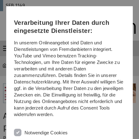
Direkt
Direkt
Direkt
Direkt
Direkt
SFB 1149
zur
zum
zum
zur
zur
Hauptnavigation
Inhalt
Funktionsmenü
Fußleiste
Suche
Verarbeitung Ihrer Daten durch
(Sprache,
Drucken,
eingesetzte Dienstleister:
Social
Media)
In unserem Onlineangebot sind Daten und
Menü
Dienstleistungen von Fremdanbietern integriert.
YouTube und Vimeo benutzen Tracking-
Technologien, um Ihre Daten für eigene Zwecke zu
SFB 1149
...
A2
verarbeiten und mit anderen Daten
zusammenzuführen. Details finden Sie in unserer
Datenschutzerklärung. Mit Ihrer Auswahl willigen Sie
ggf. in die Verarbeitung Ihrer Daten zu den jeweiligen
Zwecken ein. Die Einwilligung ist freiwillig, für die
Nutzung des Onlineangebotes nicht erforderlich und
kann jederzeit durch Aufruf des Consent Tools
A02: Modulation of synaptic
widerrufen werden.
plasticity after trauma
Notwendige Cookies
PI: T. Böckers