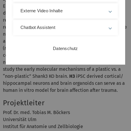
ELISA for the detection of Shank3 in mouse is helping to
Externe Video Inhalte
determine exact Shank3 concentrations in selected brain
regions of WT and (Shank3) KO animals. Based on these
results, we plan to work on the following hypotheses in the
Chatbot Assistent
next funding period:
H1
The loss of synapses and the
alterations of mitochondria after CRH application
(release) are mediated by CRH receptor 1 dependent,
Datenschutz
complex intracellular signaling cascades in hippocampal
neurons.
H2
The TBI model provides the possibility to
study the early molecular mechanisms of a plastic vs. a
“non-plastic” Shank3 KO brain.
H3
iPSC derived cortical/
hippocampal neurons and brain organoids can serve as a
human in vitro model for brain affection after trauma.
Projektleiter
Prof. Dr. med. Tobias M. Böckers
Universität Ulm
Institut für Anatomie und Zellbiologie