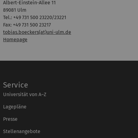
Albert-Einstein-Allee 11
89081 Ulm
Tel.: +49 731 500 23220/23221
Fax: +49 731 500 23217
tobias.boeckers(at)uni-ulm.de
Homepage
Service
Universität von A–Z
Lagepläne
Presse
Stellenangebote