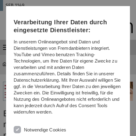
Direkt
Direkt
Direkt
Direkt
Direkt
SFB 1149
zur
zum
zum
zur
zur
Hauptnavigation
Inhalt
Funktionsmenü
Fußleiste
Suche
Verarbeitung Ihrer Daten durch
(Sprache,
Drucken,
eingesetzte Dienstleister:
Social
Media)
In unserem Onlineangebot sind Daten und
Menü
Dienstleistungen von Fremdanbietern integriert.
YouTube und Vimeo benutzen Tracking-
Technologien, um Ihre Daten für eigene Zwecke zu
SFB 1149
...
B5
verarbeiten und mit anderen Daten
zusammenzuführen. Details finden Sie in unserer
Datenschutzerklärung. Mit Ihrer Auswahl willigen Sie
ggf. in die Verarbeitung Ihrer Daten zu den jeweiligen
Zwecken ein. Die Einwilligung ist freiwillig, für die
Nutzung des Onlineangebotes nicht erforderlich und
kann jederzeit durch Aufruf des Consent Tools
B05: Circular RNAs modulate
widerrufen werden.
neuronal vulnerability,
Notwendige Cookies
neuroinflammation and