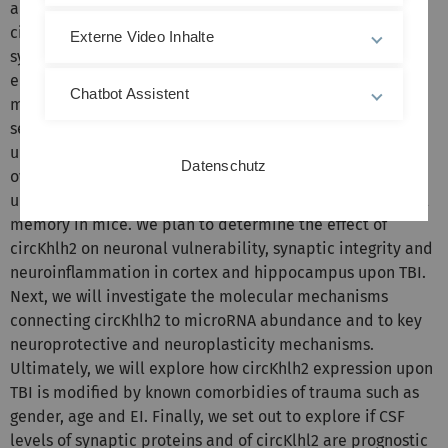
and neuroinflammation. Now we address the TBI role of
circular RNAs, a new class of molecular regulators of
Externe Video Inhalte
synaptic networks. CircRNAs are non-coding RNAs
endowed with wide-ranging regulatory effects through
Chatbot Assistent
microRNAs and RNA-protein complexes. We show that
several circRNA related to synaptic proteins are
upregulated in murine and human TBI. We show that
Datenschutz
overexpression of circKhlh2, among the most abundant
upregulated circRNAs, accelerates the recovery of spatial
memory in mice. We plan to determine the effect of
circKhlh2 on neuronal vulnerability, synaptic integrity and
neuroinflammation in cortex and hippocampus upon TBI.
Next, we will investigate the molecular mechanisms
connecting circKhlh2 to microRNA abundance and to key
neuroprotective and neuroplasticity mechanisms.
Ultimately, we will explore how circKhlh2 expression upon
TBI is modified by known comorbidies of trauma such as
gender, age and EI. Finally, we set out to explore if CSF
levels of synaptic proteins and of circKlhl2 are prognostic