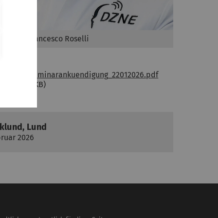
Prof. Dr. Francesco Roselli
nhang
Roselli_Seminarankuendigung_22012026.pdf
(PDF, 388 KB)
rklund, Lund
bruar 2026