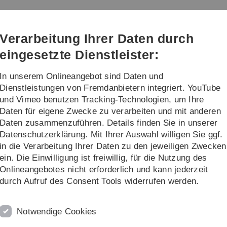
Direkt
Direkt
Direkt
Direkt
Direkt
zur
zum
zum
zur
zur
Hauptnavigation
Inhalt
Funktionsmenü
Fußleiste
Suche
Verarbeitung Ihrer Daten durch
(Sprache,
Drucken,
eingesetzte Dienstleister:
Social
Media)
In unserem Onlineangebot sind Daten und
Aktuelles
Weiteres
Dienstleistungen von Fremdanbietern integriert. YouTube
und Vimeo benutzen Tracking-Technologien, um Ihre
Daten für eigene Zwecke zu verarbeiten und mit anderen
altungen
Daten zusammenzuführen. Details finden Sie in unserer
Datenschutzerklärung. Mit Ihrer Auswahl willigen Sie ggf.
in die Verarbeitung Ihrer Daten zu den jeweiligen Zwecken
ein. Die Einwilligung ist freiwillig, für die Nutzung des
Onlineangebotes nicht erforderlich und kann jederzeit
durch Aufruf des Consent Tools widerrufen werden.
Notwendige Cookies