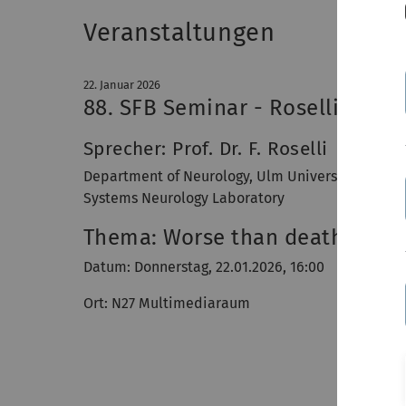
Veranstaltungen
22. Januar 2026
88. SFB Seminar - Roselli, Ulm
Sprecher: Prof. Dr. F. Roselli
Department of Neurology, Ulm University
Systems Neurology Laboratory
Thema: Worse than death: outc
Datum: Donnerstag, 22.01.2026, 16:00
Ort: N27 Multimediaraum