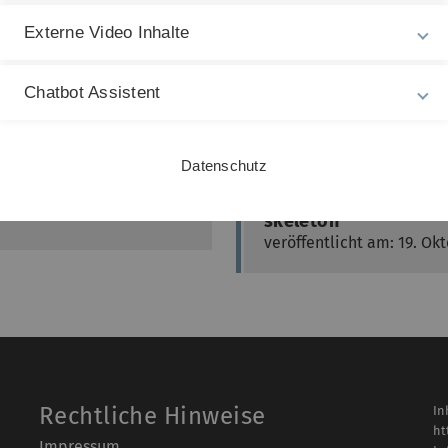
Externe Video Inhalte
Chatbot Assistent
Nächster Beitrag
Datenschutz
Gastvortrag Christa M
skeleton
veröffentlicht am: 19. Ok
Rechtliche Hinweise
In
ht
Impressum