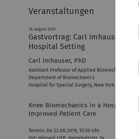
Veranstaltungen
16. August 2019
Gastvortrag: Carl Imhauser, Ne
Hospital Setting
Carl Imhauser, PhD
Assistant Professor of Applied Biomechanics in 
Department of Biomechanics
Hospital for Special Surgery, New York
Knee Biomechanics in a Hospital Set
Improved Patient Care
Termin: Do 22.08.2019, 15:30 Uhr
Ort: Hörsaal UFB, Helmholtzstr. 14