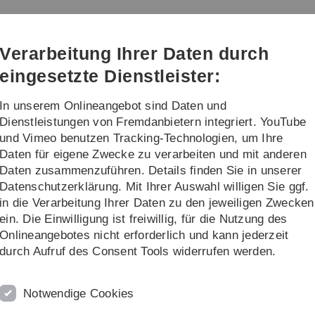
Direkt
Direkt
Direkt
Direkt
Direkt
zur
zum
zum
zur
zur
Hauptnavigation
Inhalt
Funktionsmenü
Fußleiste
Suche
Verarbeitung Ihrer Daten durch
(Sprache,
Drucken,
eingesetzte Dienstleister:
Social
Media)
In unserem Onlineangebot sind Daten und
Aktuelles
Weiteres
Dienstleistungen von Fremdanbietern integriert. YouTube
und Vimeo benutzen Tracking-Technologien, um Ihre
Daten für eigene Zwecke zu verarbeiten und mit anderen
altungen
Daten zusammenzuführen. Details finden Sie in unserer
Datenschutzerklärung. Mit Ihrer Auswahl willigen Sie ggf.
in die Verarbeitung Ihrer Daten zu den jeweiligen Zwecken
ein. Die Einwilligung ist freiwillig, für die Nutzung des
Onlineangebotes nicht erforderlich und kann jederzeit
durch Aufruf des Consent Tools widerrufen werden.
Notwendige Cookies