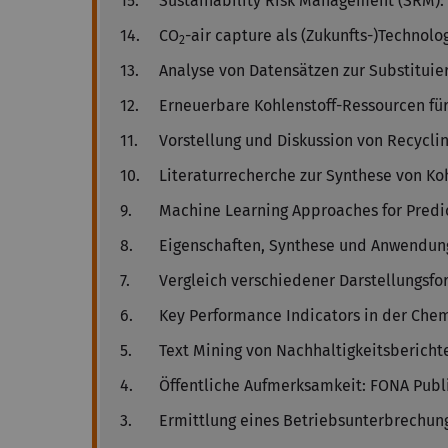
15.
Sustainability Risk Management (SRM): 
14.
CO
-air capture als (Zukunfts-)Technolo
2
13.
Analyse von Datensätzen zur Substituie
12.
Erneuerbare Kohlenstoff-Ressourcen für
11.
Vorstellung und Diskussion von Recycli
10.
Literaturrecherche zur Synthese von Ko
9.
Machine Learning Approaches for Predic
8.
Eigenschaften, Synthese und Anwendung
7.
Vergleich verschiedener Darstellungsfo
6.
Key Performance Indicators in der Chem
5.
Text Mining von Nachhaltigkeitsbericht
4.
Öffentliche Aufmerksamkeit: FONA Publ
3.
Ermittlung eines Betriebsunterbrechun