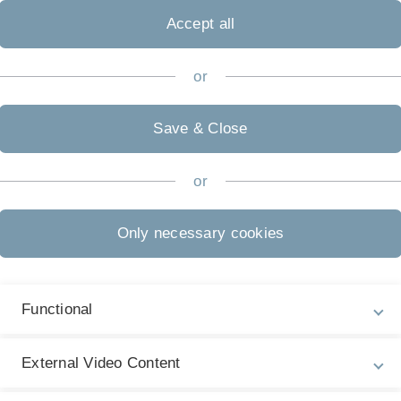
n
Accept all
or
aindustrie
Save & Close
familienhauses in Deutschland
strie in Deutschland
or
e mögliche Elektrifizierung von Klein- und Regionalverkehrsfl
Only necessary cookies
Unternehmen
Basisrohstoffe eines Chemieunternehmens
Functional
on
External Video Content
asserstoff im regionalem Vergleich von Deutschland und Ja