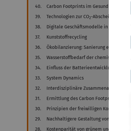
40.
Carbon Footprints im Gesundheitswese
39.
Technologien zur CO
-Abscheidung
2
38.
Digitale Geschäftsmodelle in der Pharm
37.
Kunststoffrecycling
36.
Ökobilanzierung: Sanierung eines Mehr
35.
Wasserstoffbedarf der chemischen Indu
34.
Einfluss der Batterieentwicklung auf di
33.
System Dynamics
32.
Interdisziplinäre Zusammenarbeit in 
31.
Ermittlung des Carbon Footprints der 
30.
Prinzipien der freiwilligen Kompensati
29.
Nachhaltigere Gestaltung von OLEDs
28.
Kostenparität von grünem und blauem W