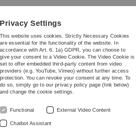
Skip
Skip
Skip
Skip
to
to
to
to
Institute of Theoretical
main
content
footer
search
Privacy Settings
navigation
This website uses cookies. Strictly Necessary Cookies
are essential for the functionality of the website. In
accordance with Art. 6, 1a) GDPR, you can choose to
ch
give your consent to a Video Cookie. The Video Cookie is
set to offer embedded third-party content from video
retical Chemistry
Teaching
Projekt- und Abschlussarbeiten
Betreut
providers (e.g. YouTube, Vimeo) without further access
protection. You can revoke your consent at any time. To
do so, simply go to our privacy policy page (link below)
iten an der Universität Ulm
and change the cookie settings.
Functional
External Video Content
Chatbot Assistant
ie