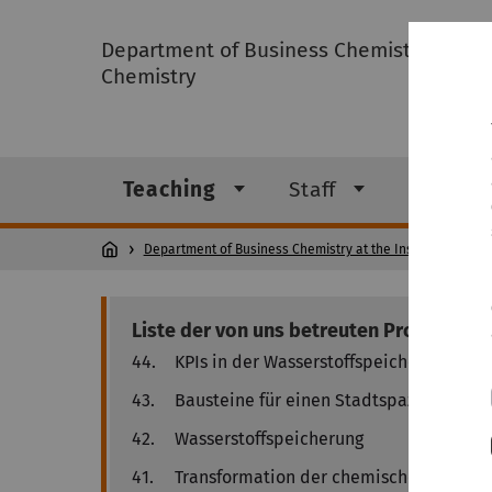
Department of Business Chemistry at the 
Chemistry
Teaching
Staff
Resear
Department of Business Chemistry at the Institute of Theo
Liste der von uns betreuten Projektarbe
44.
KPIs in der Wasserstoffspeicherung
43.
Bausteine für einen Stadtspaziergang
42.
Wasserstoffspeicherung
41.
Transformation der chemischen Industr