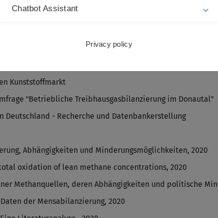
Chatbot Assistant
CA
Privacy policy
ies“ mit dem Fokus auf E-Fahrzeugbatterien
ond-Life-Batterien
den Kunststoffmarkt
mfrage "Betriebliche Treibhausgasbilanzierung im Donautal"
in Deutschland - Recherche und Datenbankerstellung
ierung, Abhängigkeiten und Minderungsmöglichkeiten, 2020
total oxidation of lean methane concentrations, 2020
ner Methanquellen, deren Abhängigkeiten und politische Min
Daten der Mensabilanzierung, 2020