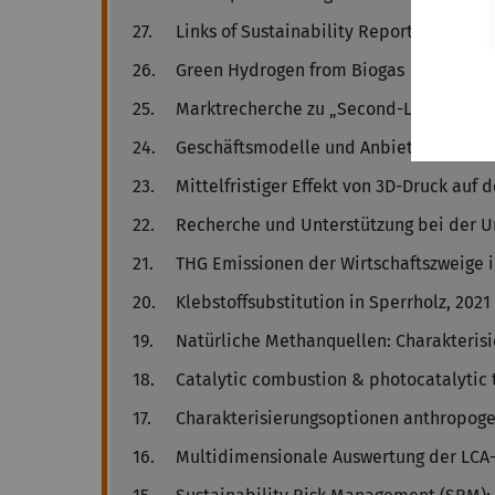
27.
Links of Sustainability Reporting and L
26.
Green Hydrogen from Biogas
25.
Marktrecherche zu „Second-Life Batter
24.
Geschäftsmodelle und Anbieter bei Sec
23.
Mittelfristiger Effekt von 3D-Druck auf 
22.
Recherche und Unterstützung bei der U
21.
THG Emissionen der Wirtschaftszweige 
20.
Klebstoffsubstitution in Sperrholz, 2021
19.
Natürliche Methanquellen: Charakteris
18.
Catalytic combustion & photocatalytic 
17.
Charakterisierungsoptionen anthropoge
16.
Multidimensionale Auswertung der LCA-