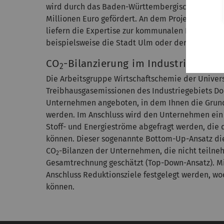
wird durch das Baden-Württembergische Ministeri
Millionen Euro gefördert. An dem Projekt sind For
liefern die Expertise zur kommunalen Klimaanpa
beispielsweise die Stadt Ulm oder der Ulmer Init
CO
-Bilanzierung im Industriegebie
2
Die Arbeitsgruppe Wirtschaftschemie der Univers
Treibhausgasemissionen des Industriegebiets Don
Unternehmen angeboten, in dem Ihnen die Grundl
werden. Im Anschluss wird den Unternehmen ein
Stoff- und Energieströme abgefragt werden, die
können. Dieser sogenannte Bottom-Up-Ansatz die
CO
-Bilanzen der Unternehmen, die nicht teiln
2
Gesamtrechnung geschätzt (Top-Down-Ansatz). M
Anschluss Reduktionsziele festgelegt werden, wo
können.