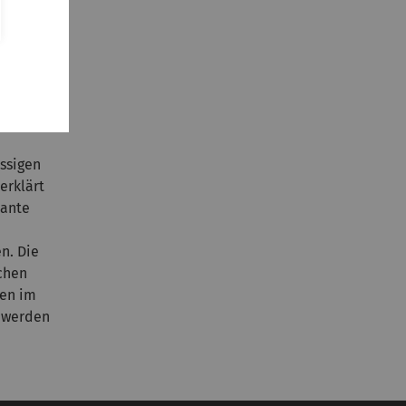
einer
. Sie
ure sind
ssigen
erklärt
vante
n. Die
chen
nen im
t werden