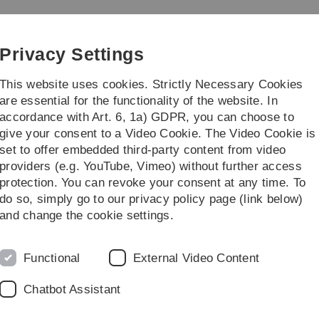
Skip
Skip
Skip
Skip
to
to
to
to
Institute of Theoretical
main
content
footer
search
Privacy Settings
navigation
This website uses cookies. Strictly Necessary Cookies
are essential for the functionality of the website. In
accordance with Art. 6, 1a) GDPR, you can choose to
ch
give your consent to a Video Cookie. The Video Cookie is
set to offer embedded third-party content from video
retical Chemistry
Research
Reallabor KliConn Donautal
providers (e.g. YouTube, Vimeo) without further access
protection. You can revoke your consent at any time. To
do so, simply go to our privacy policy page (link below)
dustriegebiet Donautal (KliConn) (
and change the cookie settings.
Functional
External Video Content
Chatbot Assistant