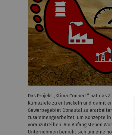
Das Projekt „Klima Connect“ hat das Ziel, ein Z
Klimaziele zu entwickeln und damit eine Strateg
Gewerbegebiet Donautal zu erarbeiten. Dazu wir
zusammengearbeitet, um Konzepte in den Bereich
voranzutreiben. Am Anfang stehen Workshops mit
Unternehmen bemüht sich um eine höhere Stando