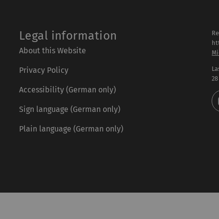
Legal information
Re
ht
About this Website
Mi
La
Privacy Policy
28
Accessibility (German only)
Sign language (German only)
Plain language (German only)