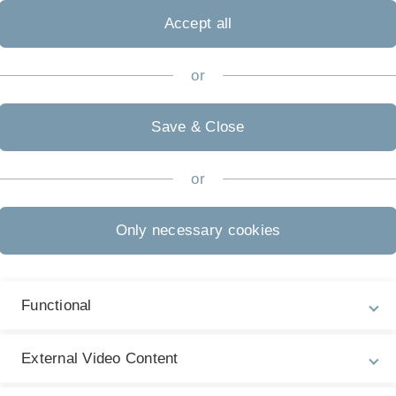
Accept all
or
Save & Close
or
Only necessary cookies
ukunftskonzept für zielführende Maßnahmen zur Erreichung der
ie für nachhaltiges Handeln und Klimaschutz im Industrie- un
Functional
d ein Reallabor aufgebaut, sowie mit Beschäftigten und Arbei
en Energie, Wärme, Mobilität, Bildung und Infrastruktur
External Video Content
 der Initiative Donautal Connect: Dieser Zusammenschluss an
rtattraktivität und um gemeinsame Mobilitätslösungen. Das 