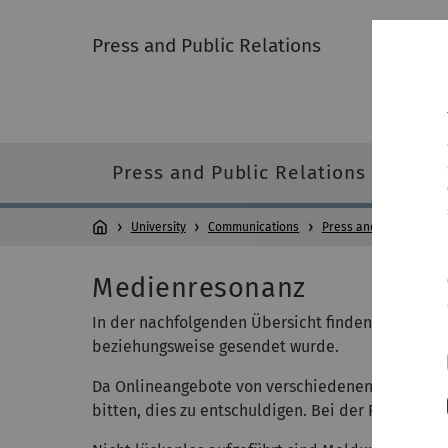
Press and Public Relations
Press and Public Relations
Pre
University
Communications
Press and Public Relat
Medienresonanz
In der nachfolgenden Übersicht finden Sie unser
beziehungsweise gesendet wurde.
Da Onlineangebote von verschiedenen Medien nich
bitten, dies zu entschuldigen. Bei der Fülle der D