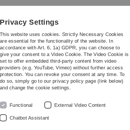
Skip
Skip
Skip
Skip
to
to
to
to
main
content
footer
search
Privacy Settings
navigation
This website uses cookies. Strictly Necessary Cookies
are essential for the functionality of the website. In
accordance with Art. 6, 1a) GDPR, you can choose to
ss Releases
University magazine
P
give your consent to a Video Cookie. The Video Cookie is
set to offer embedded third-party content from video
ions
Press Releases
Media resonance (in German only)
Medienres
providers (e.g. YouTube, Vimeo) without further access
protection. You can revoke your consent at any time. To
do so, simply go to our privacy policy page (link below)
and change the cookie settings.
e Pressemitteilungen aus dem Jahr 2024 mit einer Auflistung,
Functional
External Video Content
t unbeschränkt lange im Netz stehen, kann es sein, dass man
Chatbot Assistant
aten ist eine ständige Pflege der Links leider nicht möglich.