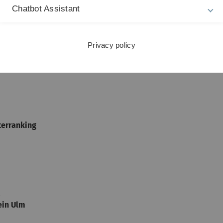
Chatbot Assistant
Privacy policy
kratie und Hochschulpolitik
rsität Ulm
terranking
ein Ulm