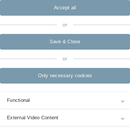
lineplattformen wie zum Beispiel pressebox, lifepr, frag-den
kolle und Juraforum usw.
Accept all
nd in der Pressestelle archiviert und können gerne eingesehe
or
Save & Close
or
er Teams
Only necessary cookies
Functional
ugendlichen verbessern?
opäischem Modellprojekt
External Video Content