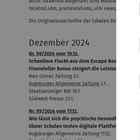
Nicht lückenlos aufgeführt sind Meldungen auf On
localxxl.ulm, pressrelations, ulm news, uniproto
Die Originalausschnitte der lokalen Zeitungen si
Dezember 2024
Nr. 96/2024 vom 19.12.
Schnellere Flucht aus dem Escape Room
Finanzieller Bonus steigert die Leistung kreativ
Neu-Ulmer Zeitung 3.1.
Augsburger Allgemeine Zeitung
2.1.
Staatsanzeiger BW 10.1.
Südwest Presse 23.1.
Nr. 95/2024 vom 17.12.
Wie lässt sich die psychische Gesundheit von J
Ulmer Schulen testen digitale Plattform in eur
Augsburger Allgemeine Zeitung 17.12.