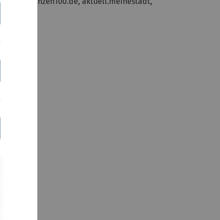
-spatz, finanzen100.de, aktuell.meinestadt,
n werden.