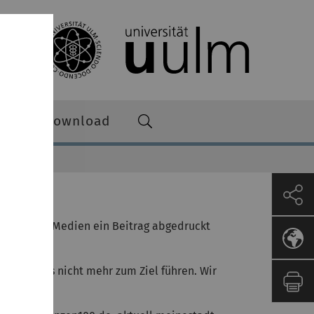
ictures Download
onanz 2024
 in welchen Medien ein Beitrag abgedruckt
che Links nicht mehr zum Ziel führen. Wir