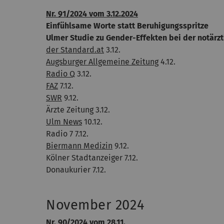
Nr. 91/2024 vom 3.12.2024
Einfühlsame Worte statt Beruhigungsspritze
Ulmer Studie zu Gender-Effekten bei der notärzt
der Standard.at
3.12.
Augsburger Allgemeine Zeitung
4.12.
Radio Q
3.12.
FAZ
7.12.
SWR
9.12.
Ärzte Zeitung 3.12.
Ulm News
10.12.
Radio 7 7.12.
Biermann Medizin
9.12.
Kölner Stadtanzeiger 7.12.
Donaukurier 7.12.
November 2024
Nr. 90/2024 vom 28.11.