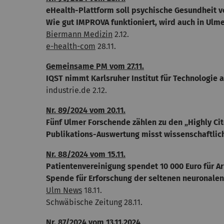
eHealth-Plattform soll psychische Gesundheit v
Wie gut IMPROVA funktioniert, wird auch in Ulme
Biermann Medizin
2.12.
e-health-com
28.11.
Gemeinsame PM vom 27.11.
IQST nimmt Karlsruher Institut für Technologie 
industrie.de 2.12.
Nr. 89/2024 vom 20.11.
Fünf Ulmer Forschende zählen zu den „Highly Ci
Publikations-Auswertung misst wissenschaftlich
Nr. 88/2024 vom 15.11.
Patientenvereinigung spendet 10 000 Euro für 
Spende für Erforschung der seltenen neuronalen
Ulm News
18.11.
Schwäbische Zeitung 28.11.
Nr. 87/2024 vom 13.11.2024