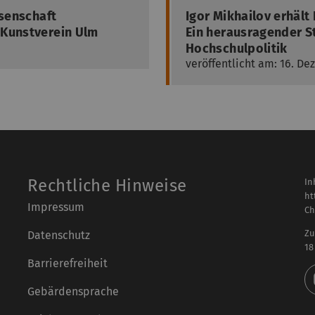
ssenschaft
Igor Mikhailov erhält
 Kunstverein Ulm
Ein herausragender S
Hochschulpolitik
veröffentlicht am: 16. D
Rechtliche Hinweise
In
ht
Impressum
Ch
Zu
Datenschutz
18
Barrierefreiheit
Gebärdensprache