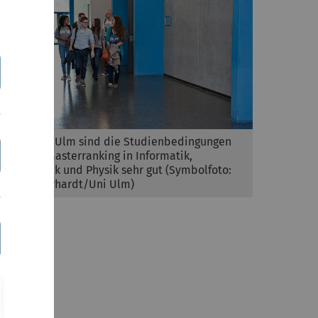
An der Uni Ulm sind die Studienbedingungen
laut CHE-Masterranking in Informatik,
Mathematik und Physik sehr gut (Symbolfoto:
Elvira Eberhardt/Uni Ulm)