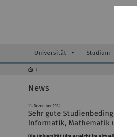
Universität
Studium
Fo
News
11. Dezember 2024
Sehr gute Studienbedingungen 
Informatik, Mathematik und Ph
Die Universität Ulm erreicht im aktuellen Ranki