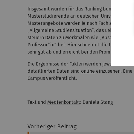
Insgesamt wurden für das Ranking bundesweit zw
Masterstudierende an deutschen Universitäten u
Masterangebote werden je nach Fach zehn Bewer
„Allgemeine Studiensituation“, das Lehrangebot 
steuern Daten zu Merkmalen wie „Abschlüsse in
Professor*in“ bei. Hier schneidet die Uni Ulm 
sehr gut ab und erreicht bei den Promotionen di
Die Ergebnisse der Fakten werden jeweils einer S
detaillierten Daten sind
online
einzusehen. Eine
Campus veröffentlicht.
Text und
Medienkontakt
: Daniela Stang
Vorheriger Beitrag