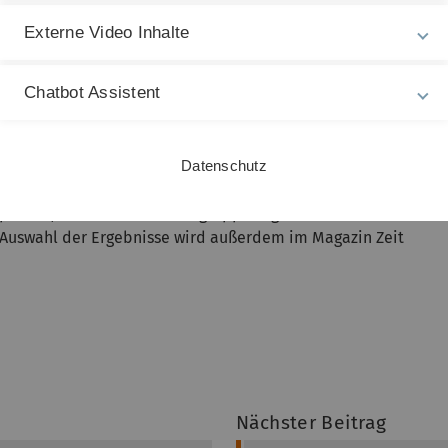
ischen Januar und August 2024 rund 7500
Externe Video Inhalte
nd Hochschulen befragt. Im Vergleich der
tungen von den Studierenden abgefragt, darunter die
Chatbot Assistent
und die Studienorganisation. Die Bildungseinrichtungen
 angemessener Zeit“ oder „Promotionen pro
mit ihrem Masterangebot in Informatik und Mathematik
Datenschutz
e Spitzengruppe.
pitzen-, Mittel- und Schlussgruppe zugeordnet. Die
 Auswahl der Ergebnisse wird außerdem im Magazin Zeit
Nächster Beitrag