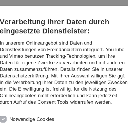
Direkt
Direkt
Direkt
Direkt
Direkt
zur
zum
zum
zur
zur
Hauptnavigation
Inhalt
Funktionsmenü
Fußleiste
Suche
Verarbeitung Ihrer Daten durch
(Sprache,
Drucken,
eingesetzte Dienstleister:
Social
Media)
In unserem Onlineangebot sind Daten und
rschung
Transfer
Dienstleistungen von Fremdanbietern integriert. YouTube
und Vimeo benutzen Tracking-Technologien, um Ihre
Daten für eigene Zwecke zu verarbeiten und mit anderen
Daten zusammenzuführen. Details finden Sie in unserer
Datenschutzerklärung. Mit Ihrer Auswahl willigen Sie ggf.
in die Verarbeitung Ihrer Daten zu den jeweiligen Zwecken
ein. Die Einwilligung ist freiwillig, für die Nutzung des
Onlineangebotes nicht erforderlich und kann jederzeit
durch Aufruf des Consent Tools widerrufen werden.
an der Uni Ulm
ysik im CHE-Masterranking
Notwendige Cookies
ng des
Centrums für Hochschulentwicklung
(CHE) in den