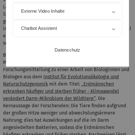
Laudationes auf die Siegerinnen hielt Magdalena
Externe Video Inhalte
Schaeffer, Vorstandsmitglied des idw e. V. „Der Bedarf an
gut aufbereiteten Informationen aus der Wissenschaft ist
in diesen Zeiten sehr groß“, so Schaeffer. Der idw-Preis soll
Chatbot Assistent
ein Anreiz sein, gute Pressemitteilungen zu verfassen und
so guten Wissenschaftsjournalismus zu betreiben.
Datenschutz
Bei der mit dem idw-Publikumspreis ausgezeichneten
Meldung der Uni Ulm handelt es sich um eine
Forschungsmitteilung zu einer Arbeit von Biologinnen und
Biologen aus dem
Institut für Evolutionsökologie und
Naturschutzgenomik
mit dem Titel:
„Erdmännchen
erkranken häufiger und sterben früher - Klimawandel
verändert Darm-Mikrobiom der Wildtiere“
. Die
Kernaussage der Forschenden: Die Tiere finden aufgrund
der großen Hitze weniger und abwechslungsärmere
Nahrung; dies hat Auswirkungen auf die im Darm
angesiedelten Bakterien, sodass die Erdmännchen
häufiger erkranken und früher sterben. Nachweisen lässt