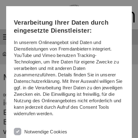
Direkt
Direkt
Direkt
Direkt
Direkt
zur
zum
zum
zur
zur
Hauptnavigation
Inhalt
Funktionsmenü
Fußleiste
Suche
Verarbeitung Ihrer Daten durch
(Sprache,
Drucken,
eingesetzte Dienstleister:
Social
Menü
Media)
In unserem Onlineangebot sind Daten und
Dienstleistungen von Fremdanbietern integriert.
YouTube und Vimeo benutzen Tracking-
Technologien, um Ihre Daten für eigene Zwecke zu
verarbeiten und mit anderen Daten
zusammenzuführen. Details finden Sie in unserer
News
Datenschutzerklärung. Mit Ihrer Auswahl willigen Sie
ggf. in die Verarbeitung Ihrer Daten zu den jeweiligen
Zwecken ein. Die Einwilligung ist freiwillig, für die
06. Mai 2024
Nutzung des Onlineangebotes nicht erforderlich und
idw-Publikumspreis für Beitrag über
kann jederzeit durch Aufruf des Consent Tools
Erdmännchen-Forschung
widerrufen werden.
Beliebteste Pressemitteilung kommt
von der Uni Ulm
Notwendige Cookies