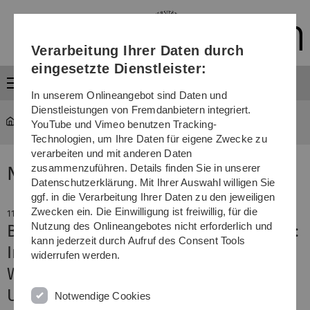
Direkt
Direkt
Direkt
Direkt
Direkt
zur
zum
zum
zur
zur
Hauptnavigation
Inhalt
Funktionsmenü
Fußleiste
Suche
Verarbeitung Ihrer Daten durch
(Sprache,
Drucken,
eingesetzte Dienstleister:
Social
Menü
Media)
In unserem Onlineangebot sind Daten und
Dienstleistungen von Fremdanbietern integriert.
YouTube und Vimeo benutzen Tracking-
Technologien, um Ihre Daten für eigene Zwecke zu
verarbeiten und mit anderen Daten
zusammenzuführen. Details finden Sie in unserer
News
Datenschutzerklärung. Mit Ihrer Auswahl willigen Sie
ggf. in die Verarbeitung Ihrer Daten zu den jeweiligen
Zwecken ein. Die Einwilligung ist freiwillig, für die
11. Juni 2024
Nutzung des Onlineangebotes nicht erforderlich und
Bundeswettbewerb Startup Factories:
kann jederzeit durch Aufruf des Consent Tools
Innovationsverbund aus Baden-
widerrufen werden.
Württemberg mit Beteiligung der Uni
Ulm kommt in die nächste Runde
Notwendige Cookies