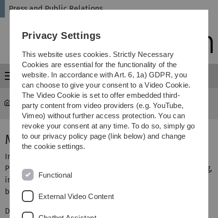
Skip
Skip
Skip
Skip
Press and Public Relations
to
to
to
to
main
content
footer
search
Privacy Settings
navigation
This website uses cookies. Strictly Necessary
Cookies are essential for the functionality of the
website. In accordance with Art. 6, 1a) GDPR, you
Menu
can choose to give your consent to a Video Cookie.
The Video Cookie is set to offer embedded third-
University
...
Medienresonanz 2019
party content from video providers (e.g. YouTube,
Vimeo) without further access protection. You can
revoke your consent at any time. To do so, simply go
Medienresonanz
to our privacy policy page (link below) and change
the cookie settings.
In der nachfolgenden Übersicht finden Sie unsere
Pressemitteilungen aus dem Jahr 2019 mit einer Auflistung,
Functional
in welchen Medien ein Beitrag abgedruckt
beziehungsweise gesendet wurde.
External Video Content
Da Onlineangebote von verschiedenen Medien nicht
Chatbot Assistant