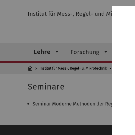
Institut für Mess-, Regel- und Mikrotechn
Lehre
Forschung
Insti
Institut für Mess-, Regel- u. Mikrotechnik
Lehre
Seminare
Seminar Moderne Methoden der Regelungstec