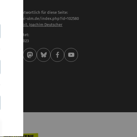
haltlich verantwortlich für diese Seite:
tps://www.uni-ulm.de/index.php?id=102580
of. Dr.-Ing. habil. Joachim Deutscher
letzt bearbeitet:
 . Dezember 2023