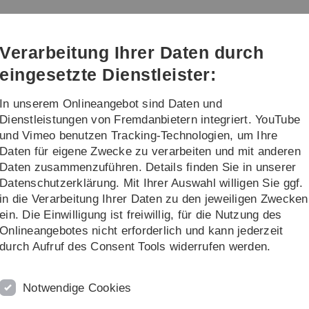
Direkt
Direkt
Direkt
Direkt
Direkt
zur
zum
zum
zur
zur
ik
Hauptnavigation
Inhalt
Funktionsmenü
Fußleiste
Suche
Verarbeitung Ihrer Daten durch
(Sprache,
Drucken,
eingesetzte Dienstleister:
Social
Media)
In unserem Onlineangebot sind Daten und
tut
Stellenangebote
Dienstleistungen von Fremdanbietern integriert. YouTube
und Vimeo benutzen Tracking-Technologien, um Ihre
Daten für eigene Zwecke zu verarbeiten und mit anderen
Seminare
Daten zusammenzuführen. Details finden Sie in unserer
Datenschutzerklärung. Mit Ihrer Auswahl willigen Sie ggf.
in die Verarbeitung Ihrer Daten zu den jeweiligen Zwecken
ein. Die Einwilligung ist freiwillig, für die Nutzung des
Onlineangebotes nicht erforderlich und kann jederzeit
hnik (Sommer- und Wintersemester)
durch Aufruf des Consent Tools widerrufen werden.
Notwendige Cookies