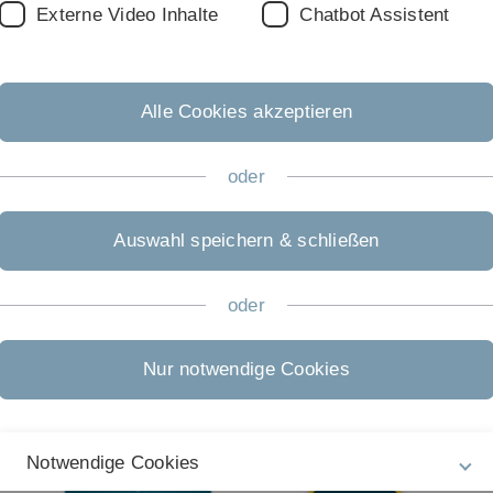
Externe Video Inhalte
Chatbot Assistent
Rechtliche Hinweise
In
ht
Impressum
Pr
Alle Cookies akzeptieren
Zu
Datenschutz
05
Barrierefreiheit
oder
Gebärdensprache
Auswahl speichern & schließen
Leichte Sprache
oder
Nur notwendige Cookies
Notwendige Cookies