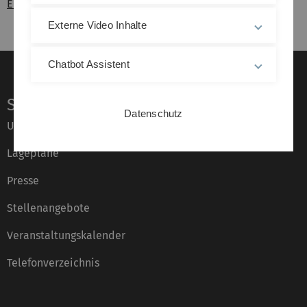
E-Mail
|
Homepage
Externe Video Inhalte
Chatbot Assistent
Service
Datenschutz
Universität von A–Z
Lagepläne
Presse
Stellenangebote
Veranstaltungskalender
Telefonverzeichnis