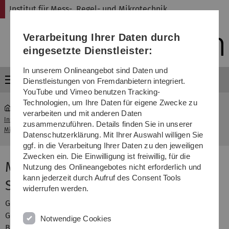
Direkt
Direkt
Direkt
Direkt
Direkt
Institut für Mess-, Regel- und Mikrotechnik
zur
zum
zum
zur
zur
Hauptnavigation
Inhalt
Funktionsmenü
Fußleiste
Suche
Verarbeitung Ihrer Daten durch
(Sprache,
Drucken,
eingesetzte Dienstleister:
Social
Media)
In unserem Onlineangebot sind Daten und
Menü
Dienstleistungen von Fremdanbietern integriert.
YouTube und Vimeo benutzen Tracking-
Technologien, um Ihre Daten für eigene Zwecke zu
verarbeiten und mit anderen Daten
Institut für Mess-, Regel- u.
Modellbildung dynamischer
zusammenzuführen. Details finden Sie in unserer
...
Mikrotechnik
Systeme
Datenschutzerklärung. Mit Ihrer Auswahl willigen Sie
ggf. in die Verarbeitung Ihrer Daten zu den jeweiligen
Zwecken ein. Die Einwilligung ist freiwillig, für die
Modellbildung dynamischer
Nutzung des Onlineangebotes nicht erforderlich und
kann jederzeit durch Aufruf des Consent Tools
Systeme
widerrufen werden.
Geeignete Beschreibungen von Systemen bilden die
Grundlage der meisten regelungstechnischen
Notwendige Cookies
Betrachtungen bei dynamischen Systemen. Solche