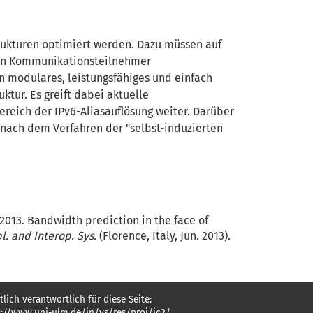
ukturen optimiert werden. Dazu müssen auf
hen Kommunikationsteilnehmer
 modulares, leistungsfähiges und einfach
ktur. Es greift dabei aktuelle
reich der IPv6-Aliasauflösung weiter. Darüber
 nach dem Verfahren der "selbst-induzierten
. 2013. Bandwidth prediction in the face of
pl. and Interop. Sys.
(Florence, Italy, Jun. 2013).
tlich verantwortlich für diese Seite:
s://www.uni-ulm.de/in/vs/res/proj/ic2/