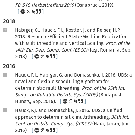
FB-SYS Herbsttreffens 2019
(Osnabrück, 2019).
2018
Habiger, G., Hauck, F.J., Köstler, J. and Reiser, H.P.
2018. Resource-Efficient State-Machine Replication
with Multithreading and Vertical Scaling.
Proc. of the
14th Eur. Dep. Comp. Conf. (EDCC)
(Iaşi, Romania, Sep.
2018).
2016
Hauck, F.J., Habiger, G. and Domaschka, J. 2016. UDS: a
novel and flexible scheduling algorithm for
deterministic multithreading.
Proc. of the 35th Int.
Symp. on Reliable Distrib. Sys. (SRDS)
(Budapest,
Hungry, Sep. 2016).
Hauck, F.J. and Domaschka, J. 2016. UDS: a unified
approach to determinisitic multithreading.
36th Int.
Conf. on Distrib. Comp. Sys. (ICDCS)
(Nara, Japan, Jun.
2016).