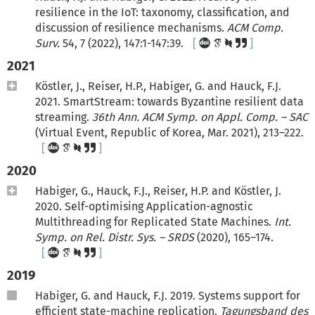
resilience in the IoT: taxonomy, classification, and
discussion of resilience mechanisms.
ACM Comp.
Surv.
54, 7 (2022), 147:1-147:39.
2021
Köstler, J., Reiser, H.P., Habiger, G. and Hauck, F.J.
2021. SmartStream: towards Byzantine resilient data
streaming.
36th Ann. ACM Symp. on Appl. Comp. – SAC
(Virtual Event, Republic of Korea, Mar. 2021), 213–222.
2020
Habiger, G., Hauck, F.J., Reiser, H.P. and Köstler, J.
2020. Self-optimising Application-agnostic
Multithreading for Replicated State Machines.
Int.
Symp. on Rel. Distr. Sys. – SRDS
(2020), 165–174.
2019
Habiger, G. and Hauck, F.J. 2019. Systems support for
efficient state-machine replication.
Tagungsband des