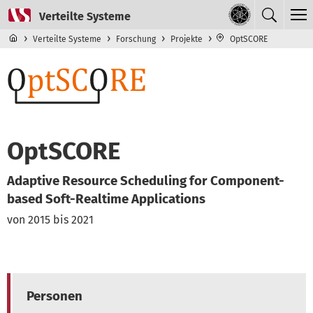
Direkt zum Inhalt
Navigationsmenü der obersten Ebene
Verteilte Systeme
Forschung
Projekte
OptSCORE
OptSCORE
Adaptive Resource Scheduling for Component-
based Soft-Realtime Applications
von 2015 bis 2021
Personen