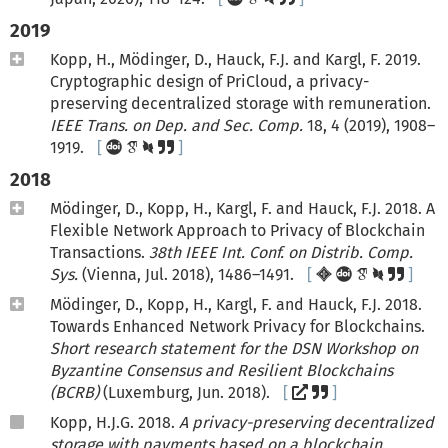
2019
Kopp, H., Mödinger, D., Hauck, F.J. and Kargl, F. 2019.
Cryptographic design of PriCloud, a privacy-
preserving decentralized storage with remuneration.
IEEE Trans. on Dep. and Sec. Comp.
18, 4 (2019), 1908–
1919.
2018
Mödinger, D., Kopp, H., Kargl, F. and Hauck, F.J. 2018. A
Flexible Network Approach to Privacy of Blockchain
Transactions.
38th IEEE Int. Conf. on Distrib. Comp.
Sys.
(Vienna, Jul. 2018), 1486–1491.
Mödinger, D., Kopp, H., Kargl, F. and Hauck, F.J. 2018.
Towards Enhanced Network Privacy for Blockchains.
Short research statement for the DSN Workshop on
Byzantine Consensus and Resilient Blockchains
(BCRB)
(Luxemburg, Jun. 2018).
Kopp, H.J.G. 2018.
A privacy-preserving decentralized
storage with payments based on a blockchain
.