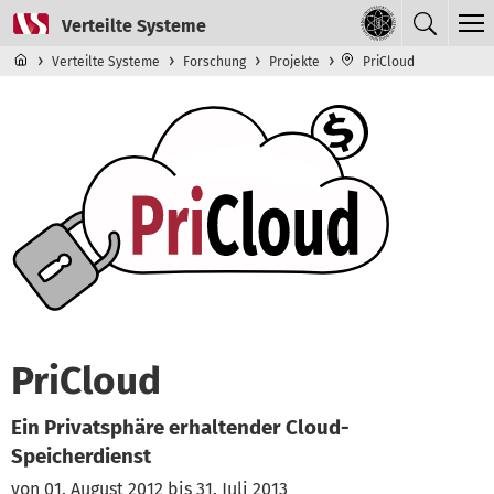
Direkt zum Inhalt
Navigationsmenü der obersten Ebene
Verteilte Systeme
Forschung
Projekte
PriCloud
PriCloud
Ein Privatsphäre erhaltender Cloud-
Speicherdienst
von 01. August 2012 bis 31. Juli 2013