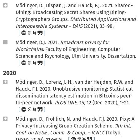
Mödinger, D., Dispan, J. and Hauck, F.J. 2021. Shared-
Dining: Broadcasting Secret Shares Using Dining-
Cryptographers Groups.
Distributed Applications and
Interoperable Systems – DAIS
(2021), 83–98.
Mödinger, D.J. 2021.
Broadcast privacy for
blockchains
. Faculty of Engineering, Computer
Science and Psychology, Ulm University. Dissertation.
2020
Mödinger, D., Lorenz, J.-H., van der Heijden, R.W. and
Hauck, F.J. 2020. Unobtrusive monitoring: Statistical
dissemination latency estimation in Bitcoin’s peer-
to-peer network.
PLOS ONE
. 15, 12 (Dec. 2020), 1–21.
Mödinger, D., Fröhlich, N. and Hauck, F.J. 2020. Pixy: A
Privacy-Increasing Group Creation Scheme.
9th Int.
Conf. on Netw., Comm. & Comp. – ICNCC
(Tokyo,
Japan, 2020), 118–124.