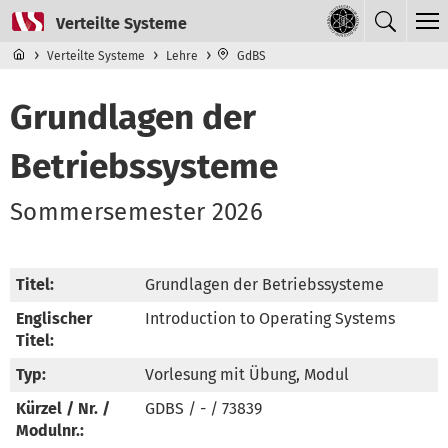
Direkt zum Inhalt
Navigationsmenü der obersten Ebene
Verteilte Systeme
Lehre
GdBS
Grundlagen der
Betriebssysteme
Sommersemester 2026
Titel:
Grundlagen der Betriebssysteme
Englischer
Introduction to Operating Systems
Titel:
Typ:
Vorlesung mit Übung, Modul
Kürzel / Nr. /
GDBS / - / 73839
Modulnr.: