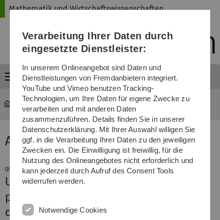
Direkt
Direkt
Direkt
Direkt
Direkt
Mathematik und Wirtschaftswissenschaften
zur
zum
zum
zur
zur
Hauptnavigation
Inhalt
Funktionsmenü
Fußleiste
Suche
Verarbeitung Ihrer Daten durch
(Sprache,
Drucken,
eingesetzte Dienstleister:
Social
Media)
In unserem Onlineangebot sind Daten und
Menü
Dienstleistungen von Fremdanbietern integriert.
YouTube und Vimeo benutzen Tracking-
Technologien, um Ihre Daten für eigene Zwecke zu
Mathematik und Wirtschaftswissenschaften
News-Detail
verarbeiten und mit anderen Daten
zusammenzuführen. Details finden Sie in unserer
Datenschutzerklärung. Mit Ihrer Auswahl willigen Sie
Aktuelle Meldung
ggf. in die Verarbeitung Ihrer Daten zu den jeweiligen
Zwecken ein. Die Einwilligung ist freiwillig, für die
Nutzung des Onlineangebotes nicht erforderlich und
09. Mai 2023
kann jederzeit durch Aufruf des Consent Tools
Ulmer Wirtschaftswissenschaften
widerrufen werden.
punkten beim Studienstart und bei
der Berufsvorbereitung
Notwendige Cookies