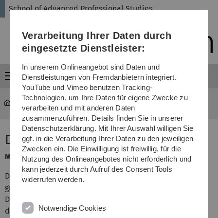
Direkt
Direkt
Direkt
Direkt
Direkt
School of Advanced Professional Studies
zur
zum
zum
zur
zur
Hauptnavigation
Inhalt
Funktionsmenü
Fußleiste
Suche
Verarbeitung Ihrer Daten durch
(Sprache,
Drucken,
eingesetzte Dienstleister:
Social
Media)
In unserem Onlineangebot sind Daten und
Menü
Dienstleistungen von Fremdanbietern integriert.
YouTube und Vimeo benutzen Tracking-
Technologien, um Ihre Daten für eigene Zwecke zu
SAPS
...
Business Analytics
verarbeiten und mit anderen Daten
zusammenzuführen. Details finden Sie in unserer
Datenschutzerklärung. Mit Ihrer Auswahl willigen Sie
Data & Process Mining
ggf. in die Verarbeitung Ihrer Daten zu den jeweiligen
Zwecken ein. Die Einwilligung ist freiwillig, für die
Modulgruppe: Informatik
Nutzung des Onlineangebotes nicht erforderlich und
kann jederzeit durch Aufruf des Consent Tools
Die Teilnehmer erhalten fundierte Einblicke in
widerrufen werden.
grundlegende Methoden, Verfahren und Konzepte des
Data und Process Mining. Sie können diese, unterstützt
Notwendige Cookies
durch Softwarewerkzeuge, auf gegebene