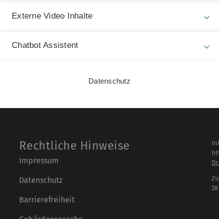
Externe Video Inhalte
Inverted Classroom in der Biochemie (Humanmedizin)
Kooperative Lernmethoden in der Vorlesung (Biologie,
Chatbot Assistent
Service Learning: Binge Drinking im Jugendalter
Datenschutz
Rechtliche Hinweise
In
ht
Impressum
Dr
Zu
Datenschutz
28
Barrierefreiheit