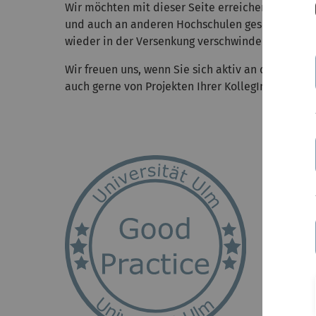
Wir möchten mit dieser Seite erreichen, dass auc
und auch an anderen Hochschulen gesehen werde
wieder in der Versenkung verschwinden.
Wir freuen uns, wenn Sie sich aktiv an der Samm
auch gerne von Projekten Ihrer KollegInnen erzäh