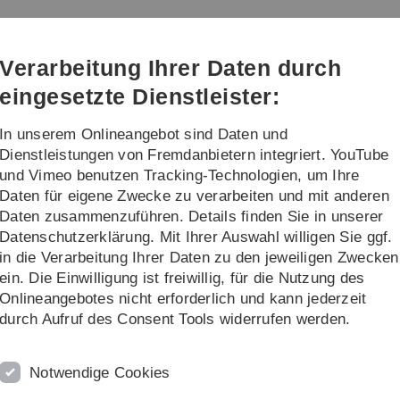
Direkt
Direkt
Direkt
Direkt
Direkt
zur
zum
zum
zur
zur
Hauptnavigation
Inhalt
Funktionsmenü
Fußleiste
Suche
Verarbeitung Ihrer Daten durch
(Sprache,
Drucken,
eingesetzte Dienstleister:
Social
Media)
In unserem Onlineangebot sind Daten und
te und Förderung
Events
Über uns
Dienstleistungen von Fremdanbietern integriert. YouTube
und Vimeo benutzen Tracking-Technologien, um Ihre
Daten für eigene Zwecke zu verarbeiten und mit anderen
 Lehre - Beispiele der Universität Ulm
Daten zusammenzuführen. Details finden Sie in unserer
Datenschutzerklärung. Mit Ihrer Auswahl willigen Sie ggf.
- Beispiele aus der Universität Ul
in die Verarbeitung Ihrer Daten zu den jeweiligen Zwecken
ein. Die Einwilligung ist freiwillig, für die Nutzung des
ter und innovativer Lehre, die wir Ihnen hier vorstellen.
Onlineangebotes nicht erforderlich und kann jederzeit
ich besser zu vernetzen und Synergien nutzen zu können,
durch Aufruf des Consent Tools widerrufen werden.
kte zu finden. Einige der Good Practice Beispiele
er Ideenmesse vorgestellt und stießen dort auf großes
Notwendige Cookies