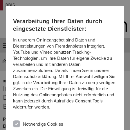
Direkt
Direkt
Direkt
Direkt
Direkt
DBIS
zur
zum
zum
zur
zur
Hauptnavigation
Inhalt
Funktionsmenü
Fußleiste
Suche
Verarbeitung Ihrer Daten durch
(Sprache,
Drucken,
eingesetzte Dienstleister:
Social
Media)
In unserem Onlineangebot sind Daten und
Menü
Dienstleistungen von Fremdanbietern integriert.
YouTube und Vimeo benutzen Tracking-
Technologien, um Ihre Daten für eigene Zwecke zu
DBIS
verarbeiten und mit anderen Daten
zusammenzuführen. Details finden Sie in unserer
Datenschutzerklärung. Mit Ihrer Auswahl willigen Sie
08. November 2023
ggf. in die Verarbeitung Ihrer Daten zu den jeweiligen
Improving Comprehensibility of IoT-
Zwecken ein. Die Einwilligung ist freiwillig, für die
Nutzung des Onlineangebotes nicht erforderlich und
Driven Business Processes through
kann jederzeit durch Aufruf des Consent Tools
BPMN 2.0 Extension: A User Study
widerrufen werden.
Presentation at the International Conference on
Notwendige Cookies
ENTERprise Information Systems;