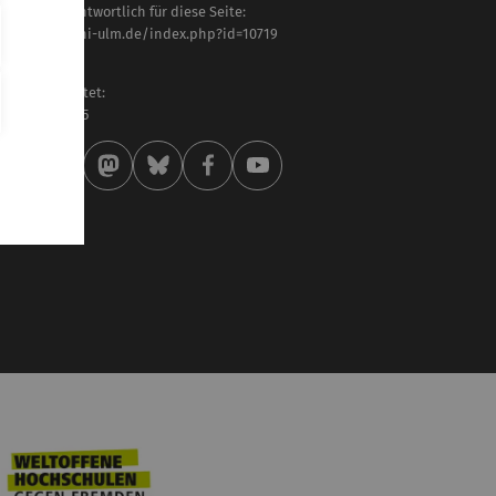
haltlich verantwortlich für diese Seite:
tps://www.uni-ulm.de/index.php?id=10719
urice Cordts
letzt bearbeitet:
 . Februar 2025