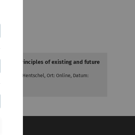
 moral principles of existing and future
e Kirindi-Hentschel, Ort: Online, Datum:
 2022