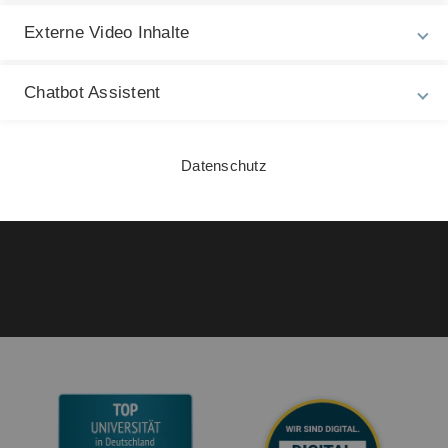
Rechtliche Hinweise
In
Externe Video Inhalte
ht
Impressum
Ma
Zu
Datenschutz
Chatbot Assistent
28
Barrierefreiheit
Gebärdensprache
Datenschutz
Leichte Sprache