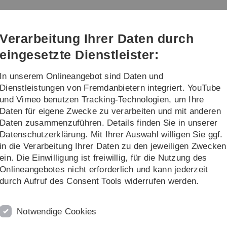
Direkt
Direkt
Direkt
Direkt
Direkt
zur
zum
zum
zur
zur
Hauptnavigation
Inhalt
Funktionsmenü
Fußleiste
Suche
Verarbeitung Ihrer Daten durch
(Sprache,
Drucken,
eingesetzte Dienstleister:
Social
Media)
In unserem Onlineangebot sind Daten und
Lehre
Forschung
Dienstleistungen von Fremdanbietern integriert. YouTube
und Vimeo benutzen Tracking-Technologien, um Ihre
Daten für eigene Zwecke zu verarbeiten und mit anderen
Daten zusammenzuführen. Details finden Sie in unserer
Datenschutzerklärung. Mit Ihrer Auswahl willigen Sie ggf.
in die Verarbeitung Ihrer Daten zu den jeweiligen Zwecken
er RESTful IoT-Steuerung für ein
ein. Die Einwilligung ist freiwillig, für die Nutzung des
Onlineangebotes nicht erforderlich und kann jederzeit
durch Aufruf des Consent Tools widerrufen werden.
, Datum: 13.06.2022, Zeit: 14:30 Uhr
Notwendige Cookies
on Industrieprozessen in der Ausbildung und Forschung
ert sein, ein alternatives Steuersystem zu verwenden.