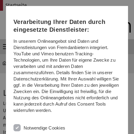
Direkt
Direkt
Direkt
Direkt
Direkt
Startseite
zur
zum
zum
zur
zur
Hauptnavigation
Inhalt
Funktionsmenü
Fußleiste
Suche
Verarbeitung Ihrer Daten durch
(Sprache,
Drucken,
eingesetzte Dienstleister:
Social
Media)
In unserem Onlineangebot sind Daten und
Menü
Dienstleistungen von Fremdanbietern integriert.
YouTube und Vimeo benutzen Tracking-
Technologien, um Ihre Daten für eigene Zwecke zu
DBIS
Institut
verarbeiten und mit anderen Daten
zusammenzuführen. Details finden Sie in unserer
Datenschutzerklärung. Mit Ihrer Auswahl willigen Sie
ggf. in die Verarbeitung Ihrer Daten zu den jeweiligen
Luca Hörner
Zwecken ein. Die Einwilligung ist freiwillig, für die
Nutzung des Onlineangebotes nicht erforderlich und
Luca studierte Software Engineering an der Universität
kann jederzeit durch Aufruf des Consent Tools
Ulm und absolvierte ihren Master im Jahr 2023 mit
widerrufen werden.
Auszeichnung. In ihrer Masterarbeit beschäftigte sie sich
mit dem Thema Business Prozess Modellierung mit IoT-
Notwendige Cookies
Integration und nun startet sie ihre Doktorandenzeit am