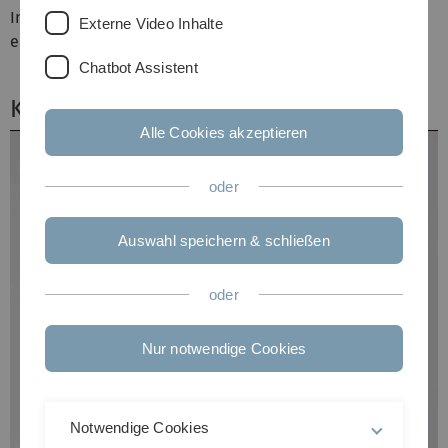
Institut für DBIS. In ihrer Freizeit treibt sie gerne Sport,
Externe Video Inhalte
eignet sich neues Wissen an, oder bereist die Welt.
Chatbot Assistent
Kontakt
Alle Cookies akzeptieren
oder
Auswahl speichern & schließen
oder
Nur notwendige Cookies
Notwendige Cookies