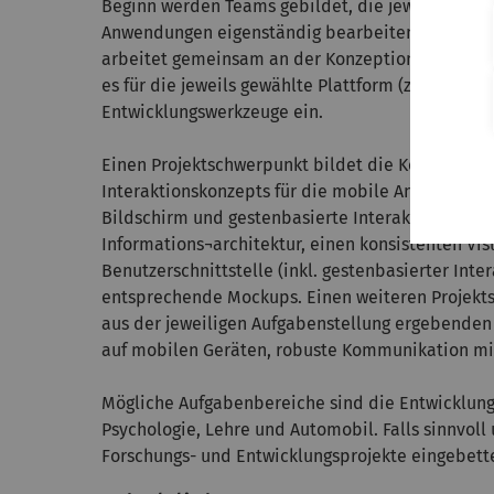
Beginn werden Teams gebildet, die jeweils eine
Anwendungen eigenständig bearbeiten. Jedes T
arbeitet gemeinsam an der Konzeption, Entwickl
es für die jeweils gewählte Plattform (z.B. iOS,
Entwicklungswerkzeuge ein.
Einen Projektschwerpunkt bildet die Konzeptio
Interaktionskonzepts für die mobile Anwendung, u
Bildschirm und gestenbasierte Interaktion). Daz
Informations¬architektur, einen konsistenten Vi
Benutzerschnittstelle (inkl. gestenbasierter Int
entsprechende Mockups. Einen weiteren Projekts
aus der jeweiligen Aufgabenstellung ergebenden 
auf mobilen Geräten, robuste Kommunikation mit
Mögliche Aufgabenbereiche sind die Entwicklung
Psychologie, Lehre und Automobil. Falls sinnvol
Forschungs- und Entwicklungsprojekte eingebette