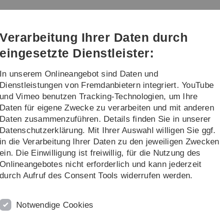
Direkt
Direkt
Direkt
Direkt
Direkt
zur
zum
zum
zur
zur
Hauptnavigation
Inhalt
Funktionsmenü
Fußleiste
Suche
Verarbeitung Ihrer Daten durch
(Sprache,
Drucken,
eingesetzte Dienstleister:
Social
Media)
In unserem Onlineangebot sind Daten und
Lehre
Forschung
Dienstleistungen von Fremdanbietern integriert. YouTube
und Vimeo benutzen Tracking-Technologien, um Ihre
Daten für eigene Zwecke zu verarbeiten und mit anderen
Daten zusammenzuführen. Details finden Sie in unserer
Datenschutzerklärung. Mit Ihrer Auswahl willigen Sie ggf.
in die Verarbeitung Ihrer Daten zu den jeweiligen Zwecken
ein. Die Einwilligung ist freiwillig, für die Nutzung des
Onlineangebotes nicht erforderlich und kann jederzeit
zwei Semester laufende projektorientierte Arbeit im Berei
durch Aufruf des Consent Tools widerrufen werden.
nd durchzuführen. Sie sind vertraut mit der Theorie und 
 und Methoden für ihre benutzerfreundliche Realisierun
Notwendige Cookies
zu pflegen, ihre Ergebnisse regelmäßig schriftlich zu d
rojektorientierter Aufgaben im Team führt darüber hinaus zu