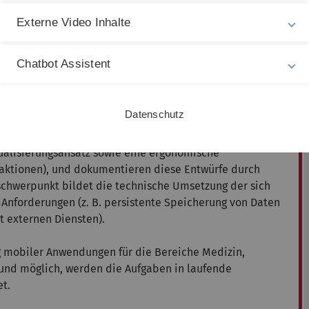
 anspruchsvolle Aufgabenstellung im Bereich mobiler
eam bleibt über das gesamte Projekt zusammen und
Externe Video Inhalte
ung und Evaluation der mobilen Anwendung. Dazu setzt
 Android) geeignete Technologien, Methoden und
Chatbot Assistent
n und Umsetzung eines ansprechenden
Datenschutz
nter Beachtung typsicher Charakteristika (z.B. kleiner
u entwerfen die Teams eine logische
sualisierungsansatz sowie eine ergonomische
eraktionen), und dokumentieren diese Entwürfe durch
chwerpunkt bildet die technische Umsetzung der sich
Anforderungen (z. B. persistente Speicherung von Daten
 externen Diensten).
 mobiler Anwendungen für die Bereiche Medizin,
l und möglich, werden die Aufgaben in laufende
t.