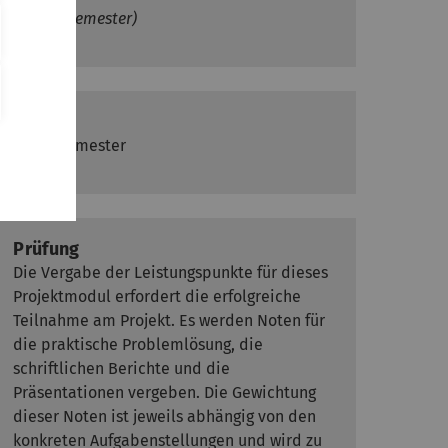
(über 2 Semester)
Turnus
Jedes Semester
Prüfung
Die Vergabe der Leistungspunkte für dieses
Projektmodul erfordert die erfolgreiche
Teilnahme am Projekt. Es werden Noten für
die praktische Problemlösung, die
schriftlichen Berichte und die
Präsentationen vergeben. Die Gewichtung
dieser Noten ist jeweils abhängig von den
konkreten Aufgabenstellungen und wird zu