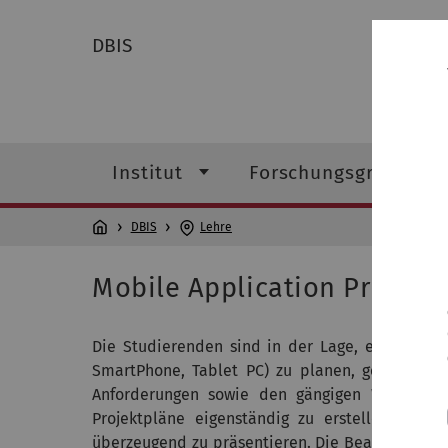
DBIS
Institut
Forschungsgruppen
DBIS
Lehre
Mobile Application Project
Die Studierenden sind in der Lage, eine über 
SmartPhone, Tablet PC) zu planen, gestalten u
Anforderungen sowie den gängigen Werkzeugen
Projektpläne eigenständig zu erstellen und 
überzeugend zu präsentieren. Die Bearbeitung p