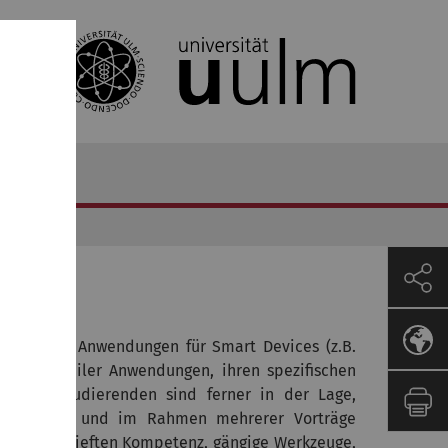
ch mobiler Anwendungen für Smart Devices (z.B.
Praxis mobiler Anwendungen, ihren spezifischen
g. Die Studierenden sind ferner in der Lage,
okumentieren und im Rahmen mehrerer Vorträge
 einer vertieften Kompetenz, gängige Werkzeuge,