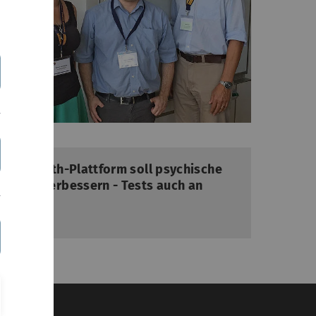
lte eHealth-Plattform soll psychische
lichen verbessern - Tests auch an
 2025