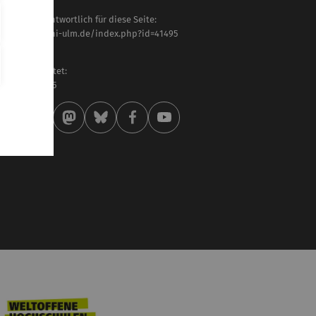
haltlich verantwortlich für diese Seite:
tps://www.uni-ulm.de/index.php?id=41495
urice Cordts
letzt bearbeitet:
 . Februar 2025