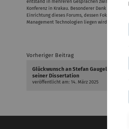
entstand in mehreren Gesprächen zwischen Stef
Konferenz in Krakau. Besonderer Dank gilt dem B
Einrichtung dieses Forums, dessen Fokus auf der 
Management Technologien liegen wird. Den Call f
Vorheriger Beitrag
Glückwunsch an Stefan Gaugel zur erfol
seiner Dissertation
veröffentlicht am: 14. März 2025