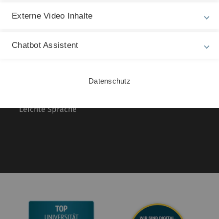
Rechtliche Hinweise
In
Externe Video Inhalte
ht
Impressum
Ma
Chatbot Assistent
Zu
Datenschutz
28
Barrierefreiheit
Datenschutz
Gebärdensprache
Leichte Sprache