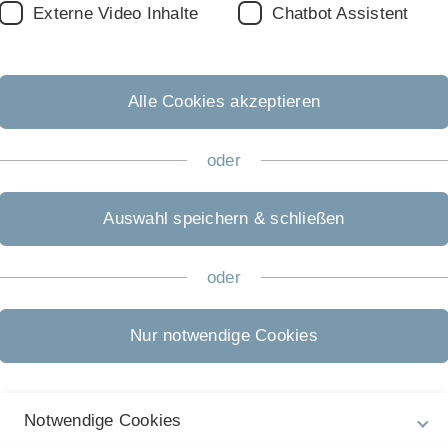
anie, Mathias und Manfred während der BPM 2024
Externe Video Inhalte
Chatbot Assistent
PM Steering Committee für seine Unterstützung bei der
Weiterentwicklung fortschrittlicher Prozess
or Paper gibt es hier.
Alle Cookies akzeptieren
oder
Nächster Beitrag
Auswahl speichern & schließen
greichen Verteidigung
Von DBIS mit entwicke
Gesundheit von Jugend
oder
Ulmer Schulen
veröffentlicht am: 13. Juni
Nur notwendige Cookies
Notwendige Cookies