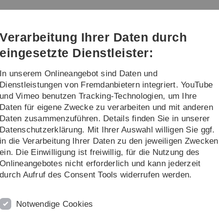
Direkt
Direkt
Direkt
Direkt
Direkt
zur
zum
zum
zur
zur
Hauptnavigation
Inhalt
Funktionsmenü
Fußleiste
Suche
Verarbeitung Ihrer Daten durch
(Sprache,
Drucken,
eingesetzte Dienstleister:
Social
Media)
In unserem Onlineangebot sind Daten und
Lehre
Forschung
Dienstleistungen von Fremdanbietern integriert. YouTube
und Vimeo benutzen Tracking-Technologien, um Ihre
Daten für eigene Zwecke zu verarbeiten und mit anderen
Daten zusammenzuführen. Details finden Sie in unserer
Datenschutzerklärung. Mit Ihrer Auswahl willigen Sie ggf.
in die Verarbeitung Ihrer Daten zu den jeweiligen Zwecken
Technology Forum der BPM
ein. Die Einwilligung ist freiwillig, für die Nutzung des
Onlineangebotes nicht erforderlich und kann jederzeit
durch Aufruf des Consent Tools widerrufen werden.
in Interview von Prof.
Stefanie Rinderle-Ma
mit Prof.
rsten
Process Technology Forum
, das im Rahmen der
Notwendige Cookies
ne Premiere feiern wird. Die Idee zu diesem Forum