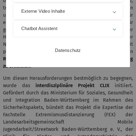
oft unsicheren Perspektive im Aufnahmeland,
traumatischer Erlebnisse, ihrer politischen, rechtlichen
Externe Video Inhalte
und sozioökonomischen Lage als besonders anfällig für
extremistische Narrative. Fachkräfte in Unterkünften für
Chatbot Assistent
geflüchtete Menschen stehen daher nicht nur vor der
Herausforderung, diesen Menschen bei der
Neuorientierung, Integration und im Umgang mit
Datenschutz
psychischen Belastungen zu unterstützen, sondern
Radikalisierungsprozesse
bei diesen Menschen
frühzeitig
zu erkennen
.
Um diesen Herausforderungen bestmöglich zu begegnen,
wurde das
interdisziplinäre Projekt CLIX
initiiert.
Gefördert durch das Ministerium für Soziales, Gesundheit
und Integration Baden-Württemberg im Rahmen des
Sicherheitspakets, bündelt das Projekt die Expertise der
Fachstelle Extremismusdistanzierung (FEX) der
Landesarbeitsgemeinschaft Mobile
Jugendarbeit/Streetwork Baden-Württemberg e. V., der