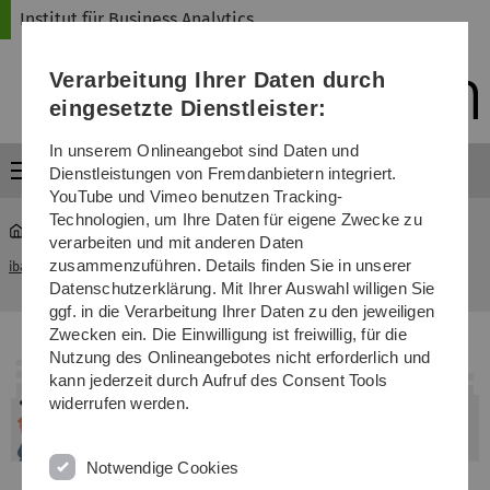
Direkt
Direkt
Direkt
Direkt
Direkt
Institut für Business Analytics
zur
zum
zum
zur
zur
Hauptnavigation
Inhalt
Funktionsmenü
Fußleiste
Suche
Verarbeitung Ihrer Daten durch
(Sprache,
Drucken,
eingesetzte Dienstleister:
Social
Media)
In unserem Onlineangebot sind Daten und
Menü
Dienstleistungen von Fremdanbietern integriert.
YouTube und Vimeo benutzen Tracking-
Technologien, um Ihre Daten für eigene Zwecke zu
verarbeiten und mit anderen Daten
CLIX – KI-​Assistent für die Prävention in Unterkünften für
zusammenzuführen. Details finden Sie in unserer
iba
...
geflüchtete Menschen
Datenschutzerklärung. Mit Ihrer Auswahl willigen Sie
ggf. in die Verarbeitung Ihrer Daten zu den jeweiligen
Zwecken ein. Die Einwilligung ist freiwillig, für die
Nutzung des Onlineangebotes nicht erforderlich und
kann jederzeit durch Aufruf des Consent Tools
widerrufen werden.
Notwendige Cookies