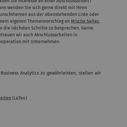
aben Sie Interesse an einer Abschlussarbeit?
ann wenden Sie sich gerne direkt mit Ihren
unschthemen aus der obenstehenden Liste oder
inem eigenen Themenvorschlag an
Mischa Seiter
,
m die nächsten Schritte zu besprechen. Gerne
etreuen wir auch Abschlussarbeiten in
ooperation mit Unternehmen.
usiness Analytics zu gewährleisten, stellen wir
beiten
(LaTex)