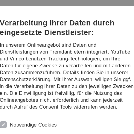
Direkt
Direkt
Direkt
Direkt
Direkt
zur
zum
zum
zur
zur
Hauptnavigation
Inhalt
Funktionsmenü
Fußleiste
Suche
Verarbeitung Ihrer Daten durch
(Sprache,
Drucken,
eingesetzte Dienstleister:
Social
Media)
In unserem Onlineangebot sind Daten und
ng
Transfer
Dienstleistungen von Fremdanbietern integriert. YouTube
und Vimeo benutzen Tracking-Technologien, um Ihre
Daten für eigene Zwecke zu verarbeiten und mit anderen
Daten zusammenzuführen. Details finden Sie in unserer
Datenschutzerklärung. Mit Ihrer Auswahl willigen Sie ggf.
in die Verarbeitung Ihrer Daten zu den jeweiligen Zwecken
ein. Die Einwilligung ist freiwillig, für die Nutzung des
Onlineangebotes nicht erforderlich und kann jederzeit
durch Aufruf des Consent Tools widerrufen werden.
Abschluss­
Notwendige Cookies