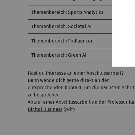
Themenbereich: Sports Analytics
Themenbereich: Societal AI
Themenbereich: Finfluencer
Themenbereich: Green AI
Hast du Interesse an einer Abschlussarbeit?
Dann wende dich gerne direkt an den
entsprechenden Kontakt, um die nächsten Schrit
zu besprechen.
Ablauf einer Abschlussarbeit an der Professur für
Digital Business
(pdf)