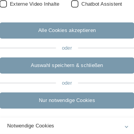
Externe Video Inhalte
Chatbot Assistent
Alle Cookies akzeptieren
 Institut für Business Analytics
oder
 in Kooperation mit dem Institut für Business Analytics s
 die Möglichkeit, Ihr erlerntes Wissen und erprobte Techniken
Auswahl speichern & schließen
chlich und methodisch begleiten.
oder
Péter-Horváth-Stiftungsprofessur für
"Betriebswirtschaft­liches
Informationsmanagement" - Prof. Dr.
Mathias Klier
Nur notwendige Cookies
Themenbereich: Big Data Analytics &
(Gen)AI
Notwendige Cookies