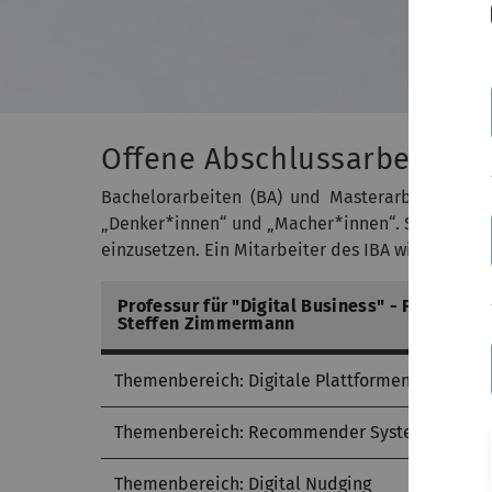
Offene Abschlussarbeiten am
Bachelorarbeiten (BA) und Masterarbeiten (MA)
„Denker*innen“ und „Macher*innen“. Sie erhalten
einzusetzen. Ein Mitarbeiter des IBA wird Sie fa
Professur für "Digital Business" - Prof. Dr.
Steffen Zimmermann
Themenbereich: Digitale Plattformen
Themenbereich: Recommender Systeme
Themenbereich: Digital Nudging