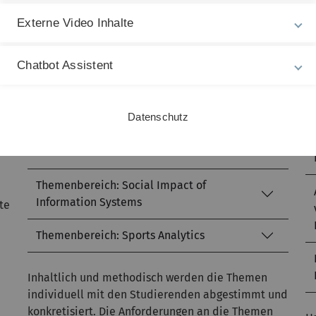
Themenbereich: Data Quality
Externe Video Inhalte
Themenbereich: Erklärbare KI
Chatbot Assistent
Themenbereich: Future Skills
Themenbereich: People Analytics
Datenschutz
Themenbereich: Recommender Systeme
und humanoide Roboter
Themenbereich: Social Impact of
Information Systems
te
Themenbereich: Sports Analytics
Inhaltlich und methodisch werden die Themen
individuell mit den Studierenden abgestimmt und
konkretisiert. Die Anforderungen an die Themen