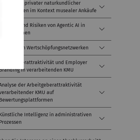
Bewertung privater naturkundlicher
Sammlungen im Kontext musealer Ankäufe
Chancen und Risiken von Agentic AI in
Unternehmen
Resilienz in Wertschöpfungsnetzwerken
Arbeitgeberattraktivität und Employer
Branding in verarbeitenden KMU
Analyse der Arbeitgeberattraktivität
verarbeitender KMU auf
Bewertungsplattformen
Künstliche Intelligenz in administrativen
Prozessen