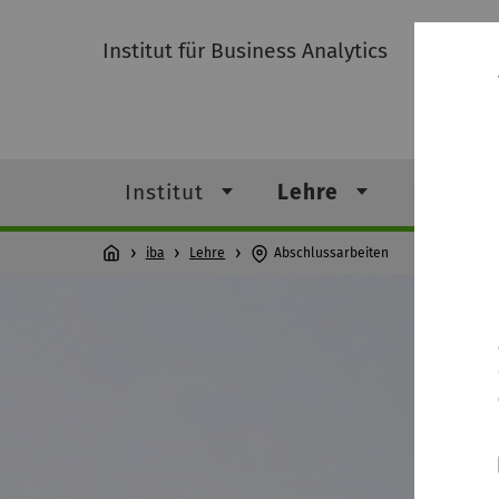
Institut für Business Analytics
Institut
Lehre
Forschu
iba
Lehre
Abschlussarbeiten