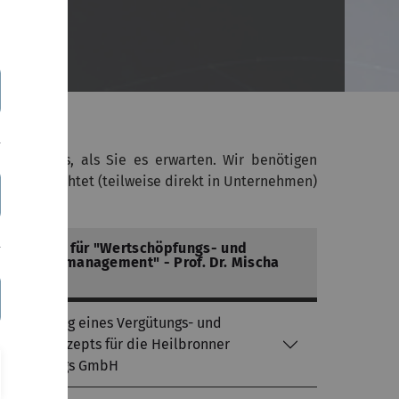
ind anders, als Sie es erwarten. Wir benötigen
 zielgerichtet (teilweise direkt in Unternehmen)
Professur für "Wertschöpfungs- und
Netzwerkmanagement" - Prof. Dr. Mischa
Seiter
Entwicklung eines Vergütungs- und
Benefitkonzepts für die Heilbronner
Versorgungs GmbH