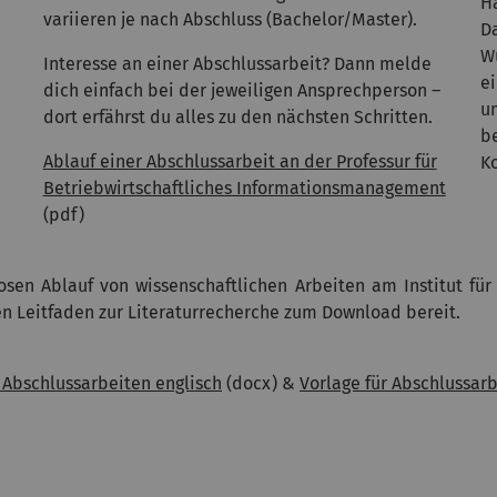
H
variieren je nach Abschluss (Bachelor/Master).
D
W
Interesse an einer Abschlussarbeit? Dann melde
e
dich einfach bei der jeweiligen Ansprechperson –
u
dort erfährst du alles zu den nächsten Schritten.
b
Ablauf einer Abschlussarbeit an der Professur für
K
Betriebwirtschaftliches Informationsmanagement
(pdf)
sen Ablauf von wissenschaftlichen Arbeiten am Institut für B
en Leitfaden zur Literaturrecherche zum Download bereit.
r Abschlussarbeiten englisch
(docx) &
Vorlage für Abschlussar