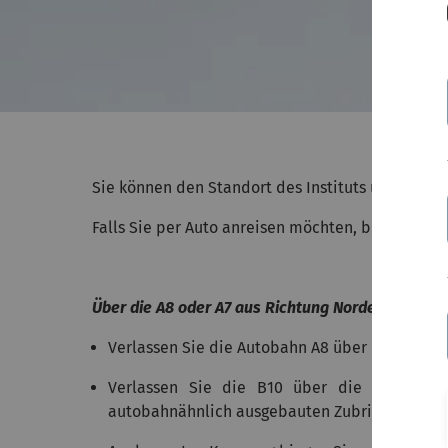
Sie können den Standort des Instituts über
goog
Falls Sie per Auto anreisen möchten, bieten wir
Über die A8 oder A7 aus Richtung Norden
Verlassen Sie die Autobahn A8 über die Ausfah
Verlassen Sie die B10 über die Ausfahrt
autobahnähnlich ausgebauten Zubringer (Berlin