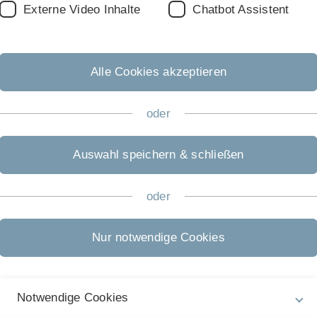
Externe Video Inhalte
Chatbot Assistent
Alle Cookies akzeptieren
oder
le maps
© einsehen. Auf der Karte befindet sich das Gebäude 
Auswahl speichern & schließen
 Ihnen zwei Anfahrtsbeschreibungen an:
oder
Nur notwendige Cookies
rt
Ulm-West
(Nr. 62) in Richtung
Ulm/Friedrichshafen
(B10).
 in Richtung
Wissenschaftsstadt-Universität
und halten Sie 
er Ring), dem Sie folgen.
Notwendige Cookies