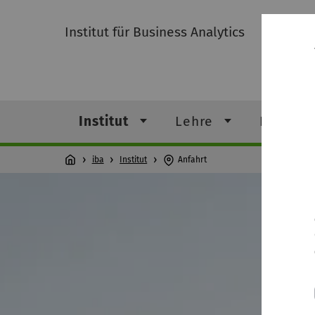
Institut für Business Analytics
Institut
Lehre
Forschu
iba
Institut
Anfahrt