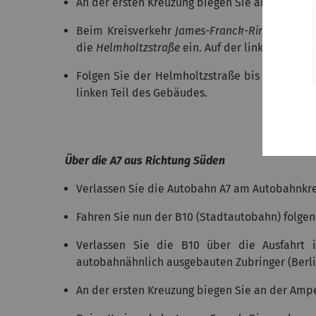
An der ersten Kreuzung biegen Sie an der Ampe
Beim Kreisverkehr
James-Franck-Ring
nehmen 
die
Helmholtzstraße
ein. Auf der linken Seite 
Folgen Sie der Helmholtzstraße bis zum Ende 
linken Teil des Gebäudes.
Über die A7 aus Richtung Süden
Verlassen Sie die Autobahn A7 am Autobahnkr
Fahren Sie nun der B10 (Stadtautobahn) folgen
Verlassen Sie die B10 über die Ausfahrt
autobahnähnlich ausgebauten Zubringer (Berlin
An der ersten Kreuzung biegen Sie an der Ampe