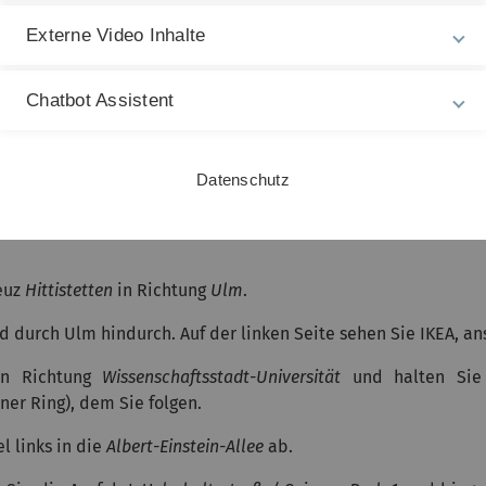
l links in die
Albert-Einstein-Allee
ab.
Externe Video Inhalte
Sie die Ausfahrt
Helmholtzstraße/ Science Park 1
und biegen
sehen Sie dann ein Parkhaus.
Chatbot Assistent
(ca. 5 Min. Fußweg). Das blaue Gebäude ist Haus Nr. 22. Si
Datenschutz
euz
Hittistetten
in Richtung
Ulm
.
d durch Ulm hindurch. Auf der linken Seite sehen Sie IKEA, an
 in Richtung
Wissenschaftsstadt-Universität
und halten Sie 
er Ring), dem Sie folgen.
l links in die
Albert-Einstein-Allee
ab.