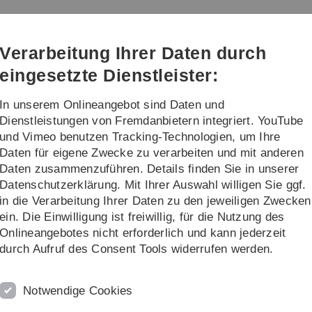
Direkt
Direkt
Direkt
Direkt
Direkt
zur
zum
zum
zur
zur
Hauptnavigation
Inhalt
Funktionsmenü
Fußleiste
Suche
Verarbeitung Ihrer Daten durch
(Sprache,
Drucken,
eingesetzte Dienstleister:
Social
Media)
In unserem Onlineangebot sind Daten und
ng
Transfer
Dienstleistungen von Fremdanbietern integriert. YouTube
und Vimeo benutzen Tracking-Technologien, um Ihre
Daten für eigene Zwecke zu verarbeiten und mit anderen
Daten zusammenzuführen. Details finden Sie in unserer
Datenschutzerklärung. Mit Ihrer Auswahl willigen Sie ggf.
in die Verarbeitung Ihrer Daten zu den jeweiligen Zwecken
ein. Die Einwilligung ist freiwillig, für die Nutzung des
Onlineangebotes nicht erforderlich und kann jederzeit
durch Aufruf des Consent Tools widerrufen werden.
Anfahrt
Notwendige Cookies