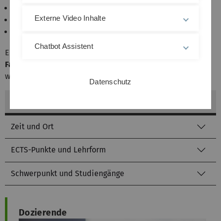
Everything-as-a-Service
Externe Video Inhalte
Algorithmic Management
Sustainability
Chatbot Assistent
Ein wesentliches didaktisches Element des Moduls sind
Fallstudien
, die in Gruppen erarbeitet und präsentiert
werden.
Datenschutz
Organisatorische Informationen
Zeit und Ort
ECTS-Punkte und Lehrform
Schwerpunkt und Studiengänge
Dozierende