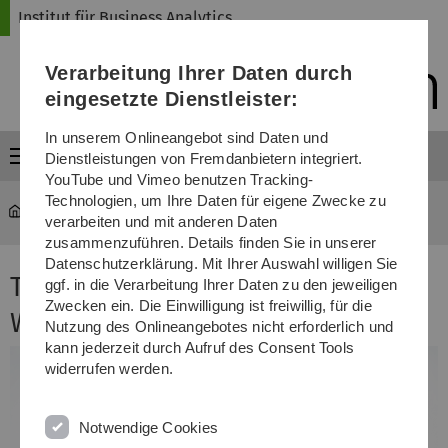
Direkt
Direkt
Direkt
Direkt
Direkt
Institut für Business Analytics
zur
zum
zum
zur
zur
Hauptnavigation
Inhalt
Funktionsmenü
Fußleiste
Suche
Verarbeitung Ihrer Daten durch
(Sprache,
Drucken,
eingesetzte Dienstleister:
Social
Media)
In unserem Onlineangebot sind Daten und
Menü
Dienstleistungen von Fremdanbietern integriert.
YouTube und Vimeo benutzen Tracking-
Technologien, um Ihre Daten für eigene Zwecke zu
iba
...
Transformation von Wertschöpfungsnetzwerken
verarbeiten und mit anderen Daten
zusammenzuführen. Details finden Sie in unserer
Datenschutzerklärung. Mit Ihrer Auswahl willigen Sie
Transformation von
ggf. in die Verarbeitung Ihrer Daten zu den jeweiligen
Zwecken ein. Die Einwilligung ist freiwillig, für die
Wertschöpfungsnetzwerken
Nutzung des Onlineangebotes nicht erforderlich und
kann jederzeit durch Aufruf des Consent Tools
widerrufen werden.
Notwendige Cookies