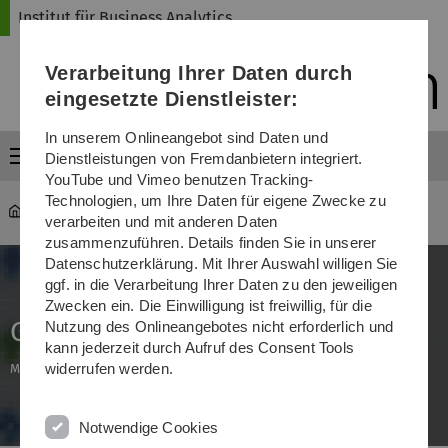
Direkt
Direkt
Direkt
Direkt
Direkt
Institut für Business Analytics
zur
zum
zum
zur
zur
Hauptnavigation
Inhalt
Funktionsmenü
Fußleiste
Suche
Verarbeitung Ihrer Daten durch
(Sprache,
Drucken,
eingesetzte Dienstleister:
Social
Media)
In unserem Onlineangebot sind Daten und
Menü
Dienstleistungen von Fremdanbietern integriert.
YouTube und Vimeo benutzen Tracking-
Technologien, um Ihre Daten für eigene Zwecke zu
iba
...
Guess the City
verarbeiten und mit anderen Daten
zusammenzuführen. Details finden Sie in unserer
Datenschutzerklärung. Mit Ihrer Auswahl willigen Sie
ggf. in die Verarbeitung Ihrer Daten zu den jeweiligen
Zwecken ein. Die Einwilligung ist freiwillig, für die
Guess the City
Nutzung des Onlineangebotes nicht erforderlich und
kann jederzeit durch Aufruf des Consent Tools
widerrufen werden.
Mit Explainable Artificial Intelligence lernen
Notwendige Cookies