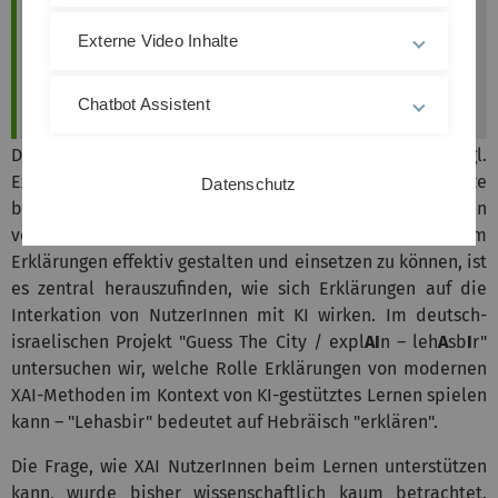
In diesem Projet
Externe Video Inhalte
Forschungspapier
Tell Me More, Tell Me More:
The Impact of Explanations on Learning from
Feedback Provided by Artificial Intelligence
Chatbot Assistent
Das Forschungsfeld Erklärbare Künstliche Intelligenz (engl.
Explainable Artificial Intelligence, XAI) stellt Ansätze
Datenschutz
bereits, um automatisiert Erklärungen für Entscheidungen
von Künstlicher Intelligenz (KI) zu generieren. Um
Erklärungen effektiv gestalten und einsetzen zu können, ist
es zentral herauszufinden, wie sich Erklärungen auf die
Interkation von NutzerInnen mit KI wirken. Im deutsch-
israelischen Projekt "Guess The City / expl
AI
n – leh
A
sb
I
r"
untersuchen wir, welche Rolle Erklärungen von modernen
XAI-Methoden im Kontext von KI-gestütztes Lernen spielen
kann – "Lehasbir" bedeutet auf Hebräisch "erklären".
Die Frage, wie XAI NutzerInnen beim Lernen unterstützen
kann, wurde bisher wissenschaftlich kaum betrachtet.