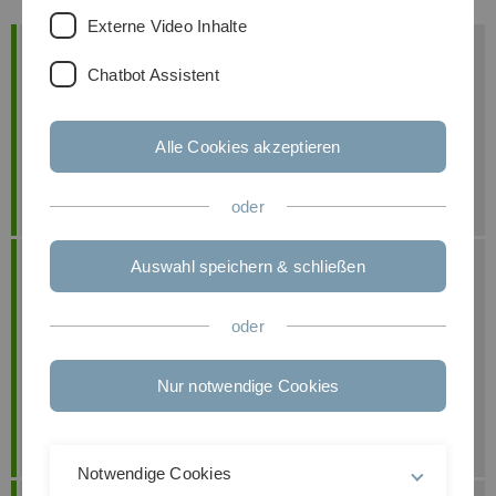
Externe Video Inhalte
Projektteam
Chatbot Assistent
Prof. Dr. Mathias Klier
Prof. Dr. Maximilian Förster
Alle Cookies akzeptieren
oder
Auswahl speichern & schließen
Kontakt
Prof. Dr. Mathias Klier
+49 (0) 7 31 50-3 23 12
oder
mathias.klier(at)uni-ulm.de
Nur notwendige Cookies
Prof. Dr. Maximilian Förster
maximilian.foerster(at)kit.edu
Notwendige Cookies