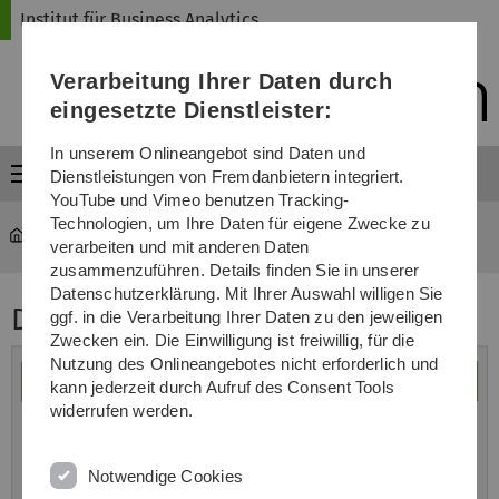
Direkt
Direkt
Direkt
Direkt
Direkt
Institut für Business Analytics
zur
zum
zum
zur
zur
Hauptnavigation
Inhalt
Funktionsmenü
Fußleiste
Suche
Verarbeitung Ihrer Daten durch
(Sprache,
Drucken,
eingesetzte Dienstleister:
Social
Media)
In unserem Onlineangebot sind Daten und
Menü
Dienstleistungen von Fremdanbietern integriert.
YouTube und Vimeo benutzen Tracking-
Technologien, um Ihre Daten für eigene Zwecke zu
iba
...
Digitale Plattformen & Märkte
verarbeiten und mit anderen Daten
zusammenzuführen. Details finden Sie in unserer
Datenschutzerklärung. Mit Ihrer Auswahl willigen Sie
Digitale Plattformen & Märkte
ggf. in die Verarbeitung Ihrer Daten zu den jeweiligen
Zwecken ein. Die Einwilligung ist freiwillig, für die
Nutzung des Onlineangebotes nicht erforderlich und
kann jederzeit durch Aufruf des Consent Tools
widerrufen werden.
Notwendige Cookies