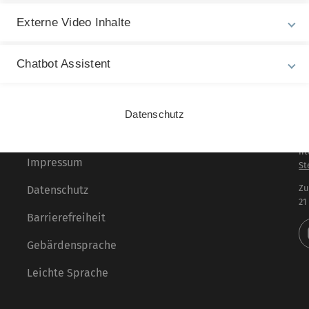
Externe Video Inhalte
Praxisprojekt I
Chatbot Assistent
Datenschutz
Rechtliche Hinweise
In
ht
Impressum
St
Zu
Datenschutz
21
Barrierefreiheit
Gebärdensprache
Leichte Sprache