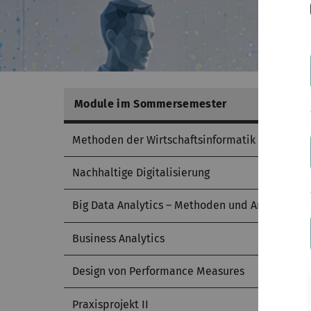
Module im Sommersemester
Methoden der Wirtschaftsinformatik
Nachhaltige Digitalisierung
Big Data Analytics – Methoden und Anwendung
Business Analytics
Design von Performance Measures
Praxisprojekt II