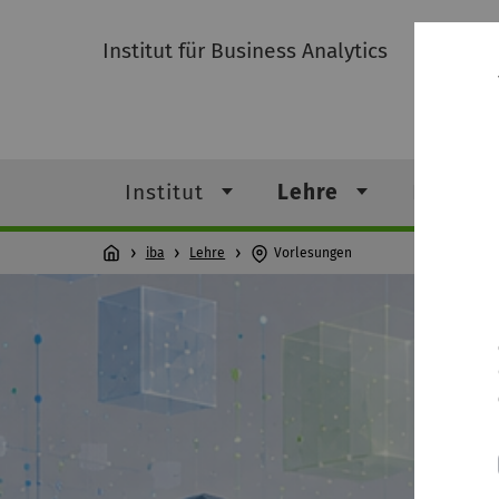
Institut für Business Analytics
Institut
Lehre
Forschu
iba
Lehre
Vorlesungen