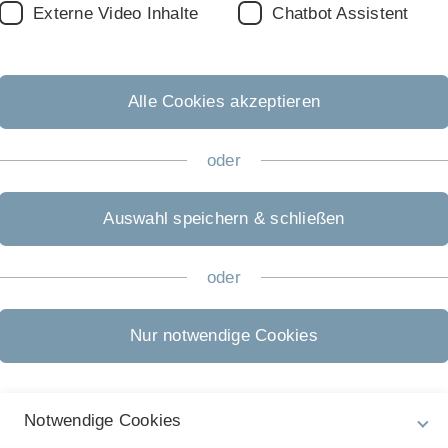
Externe Video Inhalte
Chatbot Assistent
Alle Cookies akzeptieren
Module im Wintersemest
oder
Kernvorlesung Wirtschaftsi
Auswahl speichern & schließen
Transformation von Wertsc
oder
en
Social Network Analysis -
Nur notwendige Cookies
Customer Relationship Man
Digitale Plattformen & Mär
Notwendige Cookies
Management der digitalen 