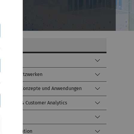
er
nformatik
höpfungsnetzwerken
 Methoden, Konzepte und Anwendungen
agement & Customer Analytics
kte
Transformation