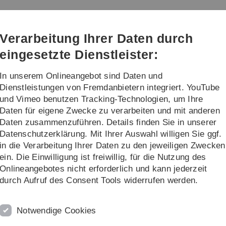
Direkt
Direkt
Direkt
Direkt
Direkt
zur
zum
zum
zur
zur
Hauptnavigation
Inhalt
Funktionsmenü
Fußleiste
Suche
Verarbeitung Ihrer Daten durch
(Sprache,
Drucken,
eingesetzte Dienstleister:
Social
Media)
In unserem Onlineangebot sind Daten und
ng
Transfer
Dienstleistungen von Fremdanbietern integriert. YouTube
und Vimeo benutzen Tracking-Technologien, um Ihre
Daten für eigene Zwecke zu verarbeiten und mit anderen
Daten zusammenzuführen. Details finden Sie in unserer
Datenschutzerklärung. Mit Ihrer Auswahl willigen Sie ggf.
in die Verarbeitung Ihrer Daten zu den jeweiligen Zwecken
ein. Die Einwilligung ist freiwillig, für die Nutzung des
Onlineangebotes nicht erforderlich und kann jederzeit
durch Aufruf des Consent Tools widerrufen werden.
Angeboten
Notwendige Cookies