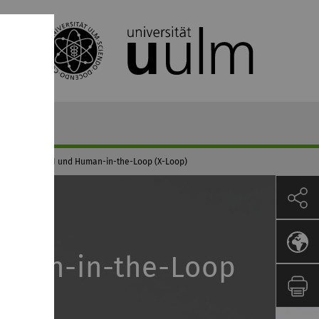
XAI)
XAI und Human-in-the-Loop (X-Loop)
uman-in-the-Loop