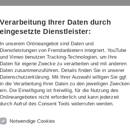
Direkt
Direkt
Direkt
Direkt
Direkt
zur
zum
zum
zur
zur
Hauptnavigation
Inhalt
Funktionsmenü
Fußleiste
Suche
Verarbeitung Ihrer Daten durch
(Sprache,
Drucken,
eingesetzte Dienstleister:
Social
Media)
In unserem Onlineangebot sind Daten und
ng
Transfer
Dienstleistungen von Fremdanbietern integriert. YouTube
und Vimeo benutzen Tracking-Technologien, um Ihre
Daten für eigene Zwecke zu verarbeiten und mit anderen
fessur für Betriebswirtschaftliches Informationsmanagement
Explainable AI (
Daten zusammenzuführen. Details finden Sie in unserer
Datenschutzerklärung. Mit Ihrer Auswahl willigen Sie ggf.
in die Verarbeitung Ihrer Daten zu den jeweiligen Zwecken
ein. Die Einwilligung ist freiwillig, für die Nutzung des
Onlineangebotes nicht erforderlich und kann jederzeit
durch Aufruf des Consent Tools widerrufen werden.
XAI und H
(X-Loop )
Notwendige Cookies