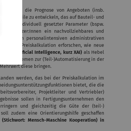
ystem für die Prognose von Angeboten (insb.
ungsbauteile zu entwickeln, das auf Bauteil- und
en und individuell gesetzter Parameter (bspw.
r die Nutzer:Innen ein nachvollziehbares und
zt bei den personalintensiven administrativen
piel der Preiskalkulation erforschen, wie neue
nable Artificial Intelligence, kurz XAI)
als Hebel
on KI-Systemen zur (Teil-)Automatisierung in der
Mehrwert diese bringen.
standen werden, das bei der Preiskalkulation im
idungsunterstützungsfunktionen bietet, die die
eitsvorbereiter, Projektleiter und Vertriebler)
ergebnisse sollen in Fertigungsunternehmen den
erringern und gleichzeitig die Güte der (teil-)
g soll zudem eine Orientierungshilfe geschaffen
 (Stichwort: Mensch-Maschine Kooperation) in