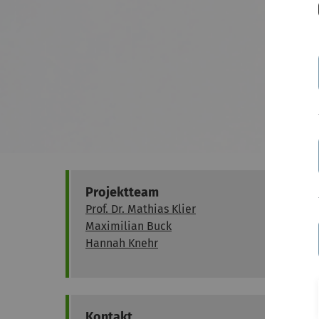
Projektteam
Prof. Dr. Mathias Klier
Maximilian Buck
Hannah Knehr
Kontakt