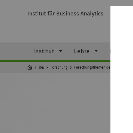
Institut für Business Analytics
Institut
Lehre
Forschu
iba
Forschung
Forschungsthemen der Stiftungspro