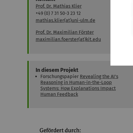
Prof. Dr. Mathias Klier
+49 (0) 7 31 50-3 23 12
mathias.klier(at)uni-ulm.de
Prof. Dr. Maximilian Förster
maximilian.foerster(at)kit.edu
In diesem Projekt
Forschungspapier
Revealing the AI's
Reasoning in Human-in-the-Loop
Systems: How Explanations Impact
Human Feedback