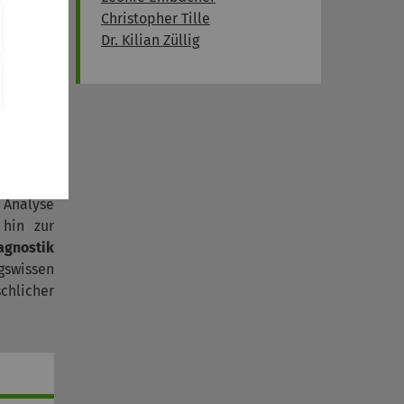
s hin zu
Christopher Tille
stheorie
Dr. Kilian Züllig
sfelder:
ehlungen
rtvolle
triebene
en und
 Analyse
 hin zur
agnostik
gswissen
chlicher