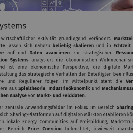
Systems
wirtschaftlicher Aktivität grundlegend verändert:
Marktte
kte
lassen sich nahezu
beliebig skalieren
und in
Echtzeit
re
auf und
Daten avancieren
zur strategischen
Ressou
tion Systems
analysiert die ökonomischen Wirkmechanism
end ist eine ökonomische Perspektive, die digitale Mä
taltung das strategische Verhalten der Beteiligten beeinflus
re und Regulierer folgen. Im Mittelpunkt steht die
Ve
dere aus
Spieltheorie
,
Industrieökonomik
und
Mechanismus
hen Analyse
von
Markt- und Felddaten
.
vier zentrale Anwendungsfelder im Fokus: Im Bereich
Sharin
sich Sharing-Plattformen auf digitalen Märkten etablieren kö
ch lokale Energy Communities auf Preisbildung, Marktstru
 Der Bereich
Price Coercion
beleuchtet, inwieweit marktm