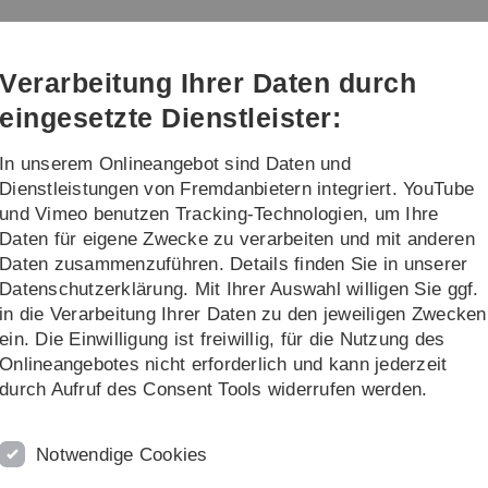
Direkt
Direkt
Direkt
Direkt
Direkt
zur
zum
zum
zur
zur
Hauptnavigation
Inhalt
Funktionsmenü
Fußleiste
Suche
Verarbeitung Ihrer Daten durch
(Sprache,
Drucken,
eingesetzte Dienstleister:
Social
Media)
In unserem Onlineangebot sind Daten und
ng
Transfer
Dienstleistungen von Fremdanbietern integriert. YouTube
und Vimeo benutzen Tracking-Technologien, um Ihre
Daten für eigene Zwecke zu verarbeiten und mit anderen
 für Digital Business
Daten zusammenzuführen. Details finden Sie in unserer
Datenschutzerklärung. Mit Ihrer Auswahl willigen Sie ggf.
 Professur für Digital Business
in die Verarbeitung Ihrer Daten zu den jeweiligen Zwecken
ein. Die Einwilligung ist freiwillig, für die Nutzung des
 und gestalten wir den
zukunftsorientierten Einsatz digitale
Onlineangebotes nicht erforderlich und kann jederzeit
n. Unser Ziel ist es dabei, über herkömmliche wirtschaftlic
durch Aufruf des Consent Tools widerrufen werden.
kus auf eine
nachhaltige Wertschöpfung
zu erweitern.
f den ersten Blick im Widerspruch zu nachhaltigen Zielen ste
Notwendige Cookies
teigerungen, Ressourceneinsparungen und die Reduzierung von