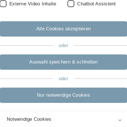
 unterstützen wir nicht nur Unternehmen in ihren wirtschaft
Externe Video Inhalte
Chatbot Assistent
und Gesellschaft.
gsschwerpunkte
Decision Analytics (Entscheidungsunterstütz
Education.
Alle Cookies akzeptieren
oder
Auswahl speichern & schließen
oder
Nur notwendige Cookies
eidungsunterstützungssysteme)
n, gehört zu den zentralen Herausforderungen in Wirtsc
Notwendige Cookies
ion Analytics
befasst sich mit der
methodischen Fundie