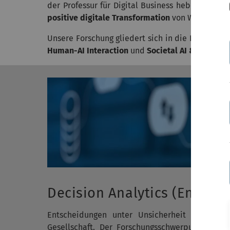
der Professur für Digital Business heben. Damit
positive digitale Transformation
von Wirtschaft 
Unsere Forschung gliedert sich in die Forschun
Human-AI Interaction
und
Societal AI & Digital 
Decision Analytics (Entsch
Entscheidungen unter Unsicherheit zu treffe
Gesellschaft. Der Forschungsschwerpunkt
Decis