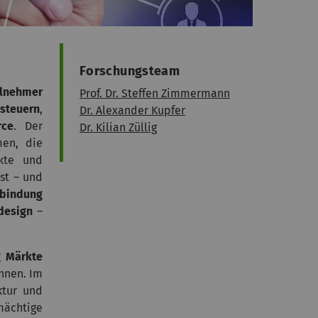
Forschungsteam
ilnehmer
Prof. Dr. Steffen Zimmermann
 steuern
,
Dr. Alexander Kupfer
rce
. Der
Dr. Kilian Züllig
en, die
rkte und
st – und
rbindung
design
–
g Märkte
nnen. Im
ktur und
ächtige