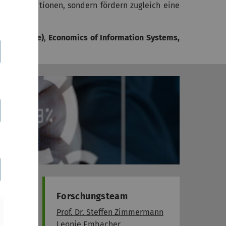
lichen Ambitionen, sondern fördern zugleich eine
ungssysteme)
,
Economics of Information Systems,
Forschungsteam
haft und
Prof. Dr. Steffen Zimmermann
rung
und
Leonie Embacher