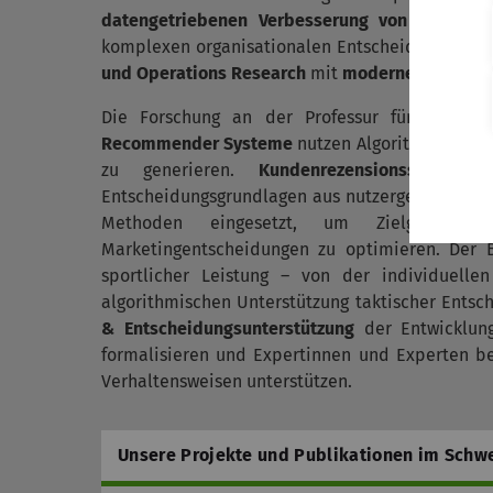
datengetriebenen Verbesserung von Entschei
komplexen organisationalen Entscheidungssyste
und Operations Research
mit
modernen Methode
Die Forschung an der Professur für Digital B
Recommender Systeme
nutzen Algorithmen, um 
zu generieren.
Kundenrezensionssystem
Entscheidungsgrundlagen aus nutzergenerierte
Methoden eingesetzt, um Zielgruppen
Marketingentscheidungen zu optimieren. Der
sportlicher Leistung – von der individuelle
algorithmischen Unterstützung taktischer Entsc
& Entscheidungsunterstützung
der Entwicklung
formalisieren und Expertinnen und Experten be
Verhaltensweisen unterstützen.
Unsere Projekte und Publikationen im Schwe