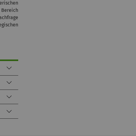
erischen
 Bereich
achfrage
egischen