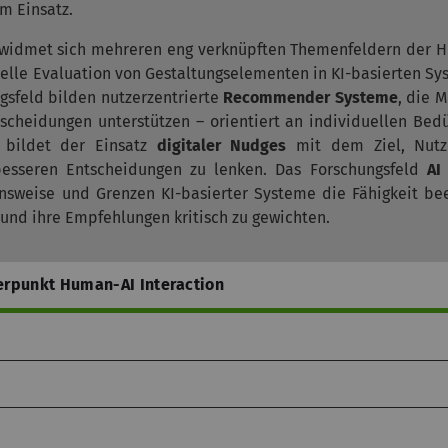
m Einsatz.
ss widmet sich mehreren eng verknüpften Themenfeldern der 
telle Evaluation von Gestaltungselementen in KI-basierten Sy
ngsfeld bilden nutzerzentrierte
Recommender Systeme
, die 
scheidungen unterstützen – orientiert an individuellen Bedü
d bildet der Einsatz
digitaler Nudges
mit dem Ziel, Nutz
 besseren Entscheidungen zu lenken. Das Forschungsfeld
AI
onsweise und Grenzen KI-basierter Systeme die Fähigkeit beei
und ihre Empfehlungen kritisch zu gewichten.
erpunkt Human-AI Interaction