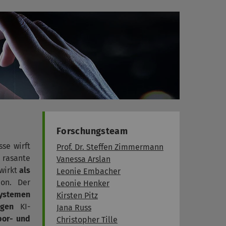
Forschungsteam
se wirft
Prof. Dr. Steffen Zimmermann
 rasante
Vanessa Arslan
 wirkt
als
Leonie Embacher
ion. Der
Leonie Henker
Systemen
Kirsten Pitz
ngen
KI-
Jana Russ
bor- und
Christopher Tille