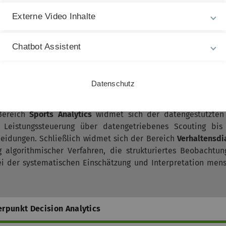
dungsprozessen
– von der individuellen Entscheidung bi
Externe Video Inhalte
men. Im Mittelpunkt steht die
Verbindung von Entscheidung
n des maschinellen Lernens
und der
Statistik
.
Chatbot Assistent
usiness entfaltet sich entlang fünf zentraler Anwendung
individuelle Präferenzen zu lernen und personalisierte Empf
e
erschließen durch Sentiment- und Textanalyse we
Datenschutz
m Feedback. Im Bereich
Marketing Analytics
werden datenge
 zu segmentieren, Kampagnenwirkungen zu mess
 Bereich
Sports Analytics
widmet sich der datengestützten
n Leistungssteuerung über datengetriebenes Scouting bis
heidungen. Schließlich widmet sich der Bereich
Verhaltensdi
 algorithmischer Verfahren, die strukturiertes Beobachtun
i der systematischen Einschätzung und Interpretation mens
rpunkt Decision Analytics