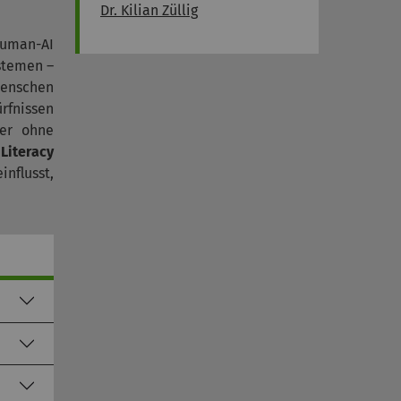
Dr. Kilian Züllig
Human-AI
stemen –
Menschen
rfnissen
er ohne
 Literacy
nflusst,