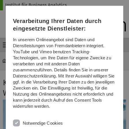
Direkt
Direkt
Direkt
Direkt
Direkt
Institut für Business Analytics
zur
zum
zum
zur
zur
Hauptnavigation
Inhalt
Funktionsmenü
Fußleiste
Suche
Verarbeitung Ihrer Daten durch
(Sprache,
Drucken,
eingesetzte Dienstleister:
Social
Media)
In unserem Onlineangebot sind Daten und
Menü
Dienstleistungen von Fremdanbietern integriert.
YouTube und Vimeo benutzen Tracking-
Technologien, um Ihre Daten für eigene Zwecke zu
iba
...
Kernvorlesung Wirtschaftsinformatik
verarbeiten und mit anderen Daten
zusammenzuführen. Details finden Sie in unserer
Datenschutzerklärung. Mit Ihrer Auswahl willigen Sie
Kernvorlesung
ggf. in die Verarbeitung Ihrer Daten zu den jeweiligen
Zwecken ein. Die Einwilligung ist freiwillig, für die
Wirtschaftsinformatik
Nutzung des Onlineangebotes nicht erforderlich und
kann jederzeit durch Aufruf des Consent Tools
widerrufen werden.
Notwendige Cookies