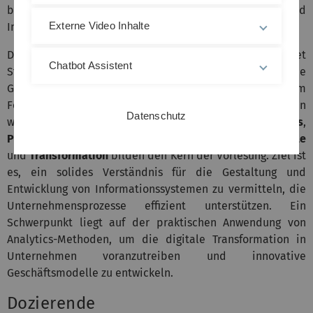
bleiben.
Interdisziplinäre Kenntnisse
aus Wirtschaft und
Externe Video Inhalte
Informatik sind dabei entscheidend.
Die
„Kernvorlesung Wirtschaftsinformatik“
bietet
Chatbot Assistent
Studierenden einen umfassenden Überblick über die
Grundlagen der Wirtschaftsinformatik, mit besonderem
Fokus auf praxisnahe Methoden und Werkzeuge. Themen
Datenschutz
wie
Technologie- und Datenmanagement
,
Data Analytics
,
Prozessmanagement
sowie
digitale Geschäftsmodelle
und
Transformation
bilden den Kern der Vorlesung. Ziel ist
es, ein solides Verständnis für die Gestaltung und
Entwicklung von Informationssystemen zu vermitteln, die
Unternehmensprozesse effizient unterstützen. Ein
Schwerpunkt liegt auf der praktischen Anwendung von
Analytics-Methoden, um die digitale Transformation in
Unternehmen voranzutreiben und innovative
Geschäftsmodelle zu entwickeln.
Dozierende