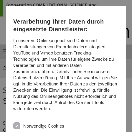
Direkt
Direkt
Direkt
Direkt
Direkt
Kooperation COMPUTATIONAL SCIENCE and
zur
zum
zum
zur
zur
ENGINEERING
Hauptnavigation
Inhalt
Funktionsmenü
Fußleiste
Suche
Verarbeitung Ihrer Daten durch
(Sprache,
Drucken,
eingesetzte Dienstleister:
Social
Media)
In unserem Onlineangebot sind Daten und
Dienstleistungen von Fremdanbietern integriert.
Menü
YouTube und Vimeo benutzen Tracking-
Technologien, um Ihre Daten für eigene Zwecke zu
verarbeiten und mit anderen Daten
mawi-cse
...
Studienstart
zusammenzuführen. Details finden Sie in unserer
Datenschutzerklärung. Mit Ihrer Auswahl willigen Sie
ggf. in die Verarbeitung Ihrer Daten zu den jeweiligen
Studienstart Computational
Zwecken ein. Die Einwilligung ist freiwillig, für die
Nutzung des Onlineangebotes nicht erforderlich und
Science and Engineering
kann jederzeit durch Aufruf des Consent Tools
widerrufen werden.
Sie haben sich für den
Kooperationsstudiengang
Notwendige Cookies
Computational Science and Engineering (CSE)
der