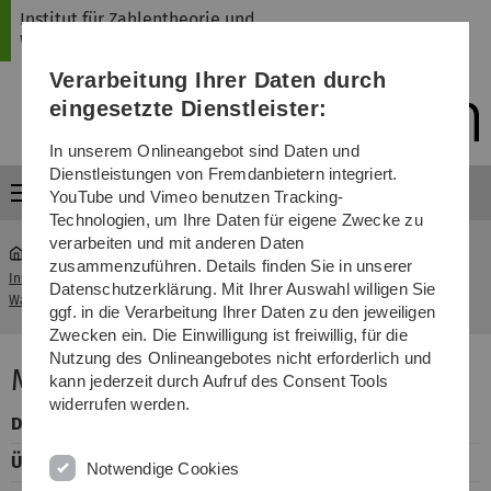
Direkt
Direkt
Direkt
Direkt
Direkt
Institut für Zahlentheorie und
zur
zum
zum
zur
zur
Wahrscheinlichkeitstheorie
Hauptnavigation
Inhalt
Funktionsmenü
Fußleiste
Suche
Verarbeitung Ihrer Daten durch
(Sprache,
Drucken,
eingesetzte Dienstleister:
Social
Media)
In unserem Onlineangebot sind Daten und
Dienstleistungen von Fremdanbietern integriert.
Menü
YouTube und Vimeo benutzen Tracking-
Technologien, um Ihre Daten für eigene Zwecke zu
verarbeiten und mit anderen Daten
zusammenzuführen. Details finden Sie in unserer
Institut für Zahlentheorie und
Mathematik für
Datenschutzerklärung. Mit Ihrer Auswahl willigen Sie
...
Wahrscheinlichkeitstheorie
Biologen
ggf. in die Verarbeitung Ihrer Daten zu den jeweiligen
Zwecken ein. Die Einwilligung ist freiwillig, für die
Nutzung des Onlineangebotes nicht erforderlich und
Mathematik für Biologen
kann jederzeit durch Aufruf des Consent Tools
widerrufen werden.
Dozent
Prof. Dr. Helmut Maier
Übungsleiter
Hans- Peter Reck
Notwendige Cookies