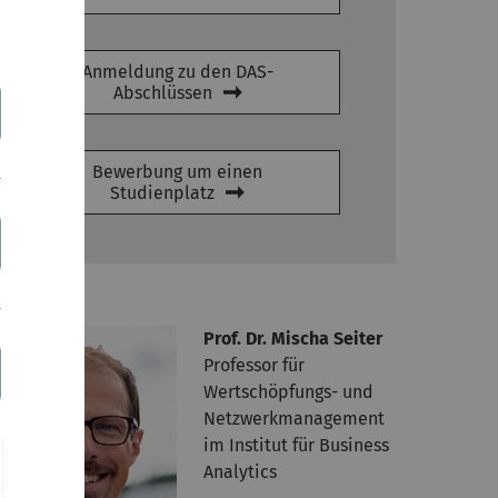
Anmeldung zu den DAS-
Abschlüssen
Bewerbung um einen
Studienplatz
ozenten
Prof. Dr. Mischa Seiter
Professor für
Wertschöpfungs- und
Netzwerkmanagement
im Institut für Business
Analytics