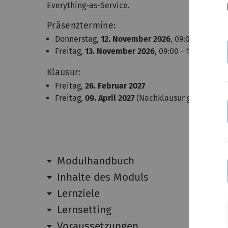
Everything-as-Service.
Präsenztermine:
Donnerstag,
12. November 2026
, 09:00 - 17:00 
Freitag,
13. November 2026
, 09:00 - 17:00 Uhr
Klausur:
Freitag,
26. Februar 2027
Freitag,
09. April 2027
(Nachklausur geschlosse
Modulhandbuch
Inhalte des Moduls
Lernziele
Lernsetting
Voraussetzungen