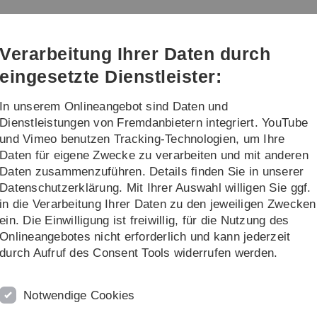
Direkt
Direkt
Direkt
Direkt
Direkt
zur
zum
zum
zur
zur
Hauptnavigation
Inhalt
Funktionsmenü
Fußleiste
Suche
Verarbeitung Ihrer Daten durch
(Sprache,
Drucken,
eingesetzte Dienstleister:
Social
Media)
In unserem Onlineangebot sind Daten und
sformate
Projekte
Über uns
Dienstleistungen von Fremdanbietern integriert. YouTube
und Vimeo benutzen Tracking-Technologien, um Ihre
Daten für eigene Zwecke zu verarbeiten und mit anderen
Daten zusammenzuführen. Details finden Sie in unserer
Datenschutzerklärung. Mit Ihrer Auswahl willigen Sie ggf.
in die Verarbeitung Ihrer Daten zu den jeweiligen Zwecken
ein. Die Einwilligung ist freiwillig, für die Nutzung des
Onlineangebotes nicht erforderlich und kann jederzeit
durch Aufruf des Consent Tools widerrufen werden.
s zu erhöhtem Wettbewerb von Unternehmen,
ung auch die Grundlage für neue, digitale
smodelle“ werden den Teilnehmenden vier besonders
Notwendige Cookies
Digitale Plattformen, Smart Services, Digital Add-on und