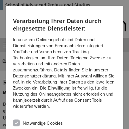
Direkt
Direkt
Direkt
Direkt
Direkt
School of Advanced Professional Studies
zur
zum
zum
zur
zur
Hauptnavigation
Inhalt
Funktionsmenü
Fußleiste
Suche
Verarbeitung Ihrer Daten durch
(Sprache,
Drucken,
eingesetzte Dienstleister:
Social
Media)
In unserem Onlineangebot sind Daten und
Menü
Dienstleistungen von Fremdanbietern integriert.
YouTube und Vimeo benutzen Tracking-
Technologien, um Ihre Daten für eigene Zwecke zu
SAPS
...
Business Analytics
verarbeiten und mit anderen Daten
zusammenzuführen. Details finden Sie in unserer
Datenschutzerklärung. Mit Ihrer Auswahl willigen Sie
Recht und Ethik in der IT
ggf. in die Verarbeitung Ihrer Daten zu den jeweiligen
Zwecken ein. Die Einwilligung ist freiwillig, für die
Modulgruppe: Informatik
Nutzung des Onlineangebotes nicht erforderlich und
kann jederzeit durch Aufruf des Consent Tools
Das Modul behandelt die grundlegenden rechtlichen und
widerrufen werden.
ethischen Rahmenbedingungen zum
Umgang mit personenbezogenen Daten im Unternehmen
Notwendige Cookies
weiteren Aspekten.