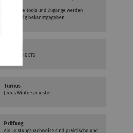
Benötigte Tools und Zugänge werden
rechtzeitig bekanntgegeben.
Umfang
4 SWS - 6 ECTS
Turnus
Jedes Wintersemester
Prüfung
Als Leistungsnachweise sind praktische und