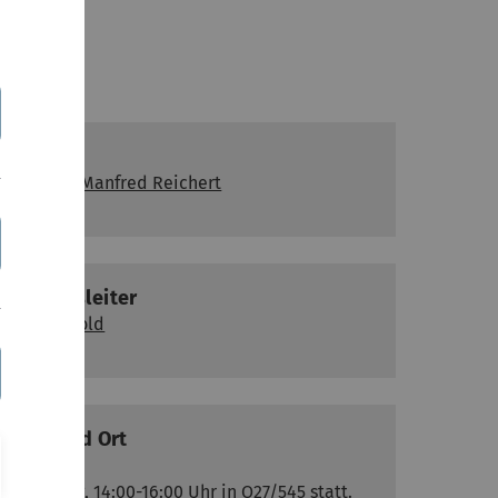
Dozent
Prof. Dr. Manfred Reichert
Übungsleiter
Lisa Arnold
Zeit und Ort
Übung
Dienstag, 14:00-16:00 Uhr in O27/545 statt.