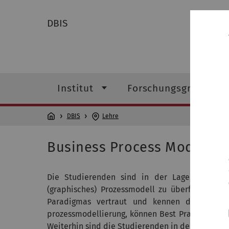
DBIS
Institut
Forschungsgruppen
DBIS
Lehre
Business Process Modeling
Die Studierenden sind in der Lage, bei Zugr
(graphisches) Prozessmodell zu überführen. S
Paradigmas ver­traut und kennen deren Ausf
prozessmodellierung, können Best Practices bei
Weiterhin sind die Studieren­den in der Lage, Pr