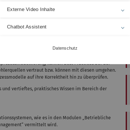
Externe Video Inhalte
n
lisa.arnold(at)uni-ulm.de
Chatbot Assistent
egung eines be­stimmten Prozessparadigmas, eine
(graphisches) Prozessmodell zu überführen. Sie sind
Datenschutz
ttenen Modellierungskonzepten und -elementen des
ngssemantik genau. Sie wissen Bescheid über
­prozessmodellierung, können Best Practices bei der
ehlerquellen vertraut bzw. können mit diesen umgehen.
ozessmodelle auf ihre Korrektheit hin zu überprüfen.
 und vertieftes, praktisches Wissen im Bereich der
tions­systemen, wie es in den Modulen „Betriebliche
anagement“ vermittelt wird.