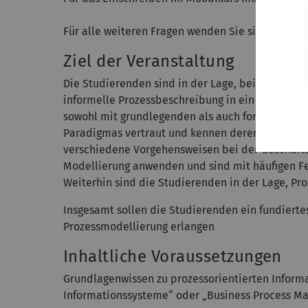
Für alle weiteren Fragen wenden Sie sich bitte a
Ziel der Veranstaltung
Die Studierenden sind in der Lage, bei Zugrundl
informelle Prozessbeschreib­ung in ein formales 
sowohl mit grundlegenden als auch fortgeschri
Paradigmas ver­traut und kennen deren Ausführu
verschiedene Vorgehensweisen bei der Geschäfts
Model­lier­ung anwenden und sind mit häufigen F
Weiterhin sind die Studieren­den in der Lage, Pr
Insgesamt sollen die Studierenden ein fundiertes
Prozessmodellierung erlang­en
Inhaltliche Voraussetzungen
Grundlagenwissen zu prozessorientierten Informa
Informations­systeme“ oder „Business Process M