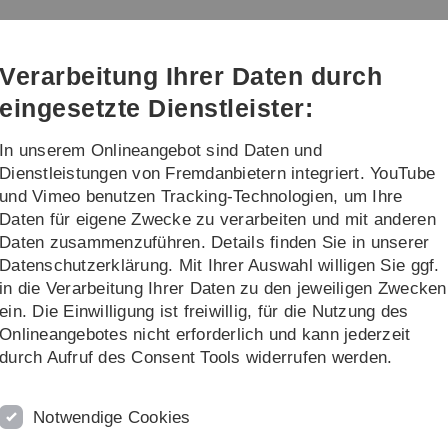
Direkt
Direkt
Direkt
Direkt
Direkt
zur
zum
zum
zur
zur
Hauptnavigation
Inhalt
Funktionsmenü
Fußleiste
Suche
Verarbeitung Ihrer Daten durch
(Sprache,
Drucken,
eingesetzte Dienstleister:
Social
Media)
In unserem Onlineangebot sind Daten und
Lehre
Forschung
Dienstleistungen von Fremdanbietern integriert. YouTube
und Vimeo benutzen Tracking-Technologien, um Ihre
Daten für eigene Zwecke zu verarbeiten und mit anderen
Daten zusammenzuführen. Details finden Sie in unserer
Datenschutzerklärung. Mit Ihrer Auswahl willigen Sie ggf.
 Lab
in die Verarbeitung Ihrer Daten zu den jeweiligen Zwecken
ein. Die Einwilligung ist freiwillig, für die Nutzung des
Onlineangebotes nicht erforderlich und kann jederzeit
undlegung eines be­stimmten Prozessparadigmas, eine inf
durch Aufruf des Consent Tools widerrufen werden.
ie sind sowohl mit grundlegenden als auch fortgeschritte
ührungssemantik genau. Sie wissen Bescheid über vers
Notwendige Cookies
 der Model­lier­ung anwenden und sind mit häufigen Fehlerq
ozessmodelle auf ihre Korrektheit hin zu überprüfen.