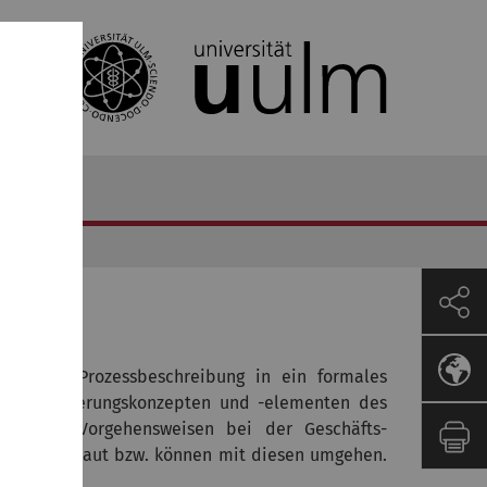
ormelle Prozessbeschreib­ung in ein formales
nen Modellierungskonzepten und -elementen des
chiedene Vorgehensweisen bei der Geschäfts­
uellen vertraut bzw. können mit diesen umgehen.