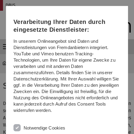
Direkt
Direkt
Direkt
Direkt
Direkt
DBIS
zur
zum
zum
zur
zur
Hauptnavigation
Inhalt
Funktionsmenü
Fußleiste
Suche
Verarbeitung Ihrer Daten durch
(Sprache,
Drucken,
eingesetzte Dienstleister:
Social
Media)
In unserem Onlineangebot sind Daten und
Menü
Dienstleistungen von Fremdanbietern integriert.
YouTube und Vimeo benutzen Tracking-
Technologien, um Ihre Daten für eigene Zwecke zu
DBIS
Lehre
verarbeiten und mit anderen Daten
zusammenzuführen. Details finden Sie in unserer
Datenschutzerklärung. Mit Ihrer Auswahl willigen Sie
Service-Oriented Computing
ggf. in die Verarbeitung Ihrer Daten zu den jeweiligen
Zwecken ein. Die Einwilligung ist freiwillig, für die
Nutzung des Onlineangebotes nicht erforderlich und
Die Studierenden können die theoretischen Grundlagen
kann jederzeit durch Aufruf des Consent Tools
sowie die Grundprinzipien von Service-orientierten
widerrufen werden.
Architekturen (SOA) und Web Services beschreiben. Des
Weiteren sind sie in der Lage, moderne Methoden,
Notwendige Cookies
Konzepte und Werkzeuge (z.B. Web Services, Enterprise