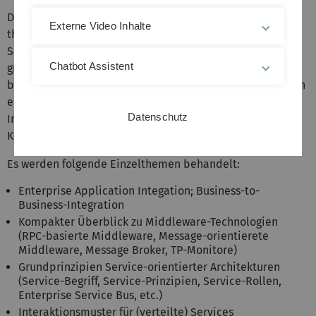
Die Veranstaltung Service Oriented Computing vermittelt
Externe Video Inhalte
theoretische und praktische Fähigkeiten im Bereich
Serviceorientierter Architekturen. Theoretisch werden
Chatbot Assistent
grundlegende Standards, Paradigmen und Techniken
behandelt. Praktisch sollen existierende Tools im Rahmen
eines Szenarios zum Einsatz kommen (Modellieren,
Datenschutz
Implementieren und Ausführen). Entsprechende
Kenntnisse werden am Arbeitsmarkt stark nachgefragt.
Es werden folgende Einzelthemen behandelt:
Enterprise Application Integation; Business-to-
Business-Integration
Kompakter Überblick zu Middleware-Technologien
(RPC-basierte Middleware, Message-orientierete
Middleware, Message Broker, TP-Monitore)
Grundprinzipien Service-orientierter Architekturen
(Service-Begriff, Service-Prinzipien, Service-Rollen,
Enterprise Service Bus, etc.)
Interaktionsmuster für (verteilte) Services