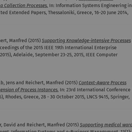
a Collection Processes.
In: Information Systems Engineering in
ed Extended Papers, Thessaloniki, Greece, 16-20 June 2014,
hert, Manfred
(2015)
Supporting Knowledge-intensive Processes
ceedings of the 2015 IEEE 19th International Enterprise
2015), Adelaide, September 23-25, 2015, IEEE Computer
b, Jens and Reichert, Manfred
(2015)
Context-Aware Process
tension of Process Instances.
In: 23rd International Conference
, Rhodes, Greece, 28 - 30 October 2015, LNCS 9415, Springer,
r, David and Reichert, Manfred
(2015)
Supporting medical war
ment.
Information Systems and e-Business Management, 13(1):