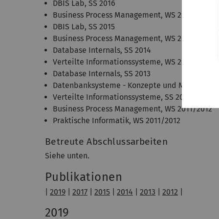
DBIS Lab, SS 2016
Business Process Management, WS 2015/2016
DBIS Lab, SS 2015
Business Process Management, WS 2014/2015
Database Internals, SS 2014
Verteilte Informationssysteme, WS 2013/2014
Database Internals, SS 2013
Datenbanksysteme - Konzepte und Modelle, W
Verteilte Informationssysteme, SS 2012
Business Process Management, WS 2011/2012
Praktische Informatik, WS 2011/2012
Betreute Abschlussarbeiten
Siehe unten.
Publikationen
|
2019
|
2017
|
2015
|
2014
|
2013
|
2012
|
2019