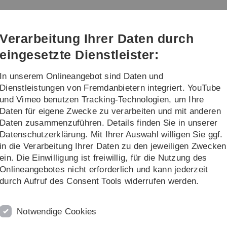
Direkt
Direkt
Direkt
Direkt
Direkt
zur
zum
zum
zur
zur
Hauptnavigation
Inhalt
Funktionsmenü
Fußleiste
Suche
Verarbeitung Ihrer Daten durch
(Sprache,
Drucken,
eingesetzte Dienstleister:
Social
Media)
In unserem Onlineangebot sind Daten und
Lehre
Forschung
Dienstleistungen von Fremdanbietern integriert. YouTube
und Vimeo benutzen Tracking-Technologien, um Ihre
Daten für eigene Zwecke zu verarbeiten und mit anderen
Daten zusammenzuführen. Details finden Sie in unserer
Datenschutzerklärung. Mit Ihrer Auswahl willigen Sie ggf.
in die Verarbeitung Ihrer Daten zu den jeweiligen Zwecken
ein. Die Einwilligung ist freiwillig, für die Nutzung des
Onlineangebotes nicht erforderlich und kann jederzeit
nfach Wirtschaftswissenschaften an der Universität Ulm und 
durch Aufruf des Consent Tools widerrufen werden.
thema fortzusetzen und beschäftigt sich im Rahmen des
Notwendige Cookies
ung von wissensintensiven Prozessen. Im Jahr 2014 war Nicolas