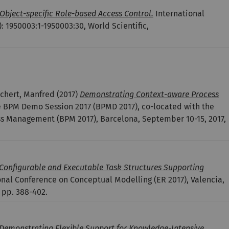
Object-specific Role-based Access Control.
International
: 1950003:1-1950003:30, World Scientific,
chert, Manfred
(2017)
Demonstrating Context-aware Process
e BPM Demo Session 2017 (BPMD 2017), co-located with the
ss Management (BPM 2017), Barcelona, September 10-15, 2017,
Configurable and Executable Task Structures Supporting
onal Conference on Conceptual Modelling (ER 2017), Valencia,
 pp. 388-402.
Demonstrating Flexible Support for Knowledge-Intensive