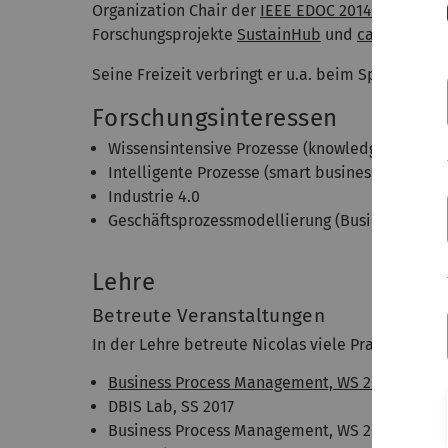
Organization Chair der
IEEE EDOC 2014 Konferenz
Forschungsprojekte
SustainHub
und
casavi
, und 
Seine Freizeit verbringt er u.a. beim Sport, z.B. 
Forschungsinteressen
Wissensintensive Prozesse (knowledge-intensi
Intelligente Prozesse (smart business processe
Industrie 4.0
Geschäftsprozessmodellierung (Business Proce
Lehre
Betreute Veranstaltungen
In der Lehre betreute Nicolas viele Praktika, Se
Business Process Management, WS 2017/2018
DBIS Lab, SS 2017
Business Process Management, WS 2016/2017