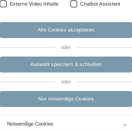
in Ulm. Außerdem war er Teil der erfolgreich abgeschlossene
Externe Video Inhalte
Chatbot Assistent
unterstützt das Projekt
CaPE
.
Fußball, Joggen oder Ski fahren.
Alle Cookies akzeptieren
Projekte
ve processes)
proCollab
oder
s)
CaPE
casavi (abgeschlossen)
Auswahl speichern & schließen
ss Modeling)
SustainHub
(abgeschlossen)
oder
Nur notwendige Cookies
minare sowie die folgenden Veranstaltungen als Übungsleiter:
Notwendige Cookies