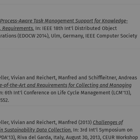
Process-Aware Task Management Support for Knowledge-
s, Requirements.
In: IEEE 18th Int'l Distributed Object
ations (EDOCW 2014), Ulm, Germany, IEEE Computer Society
er, Vivian and Reichert, Manfred and Schiffleitner, Andreas
e-of-the-Art and Requirements for Collecting and Managing
n: 6th Int'l Conference on Life Cycle Management (LCM'13),
552.
ler, Vivian and Reichert, Manfred
(2013)
Challenges of
n Sustainability Data Collection.
In: 3rd Int'l Symposium on
DA'13), Riva del Garda, Italy, August 30, 2013, CEUR Workshop