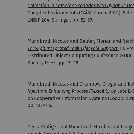
Collection in Complex Scenarios with Dynamic Dat
Complex Environments (CAiSE Forum 2014), Select
LNBIP 204, Springer, pp. 52-67.
Mundbrod, Nicolas and Beuter, Florian and Reic
Through Integrated Task Lifecycle Support.
In: Pro
Distributed Object Computing Conference (EDOC 
Society Press, pp. 19-28.
Mundbrod, Nicolas and Grambow, Gregor and Kol
Injection: Enhancing Process Flexibility by Late Ex
on Cooperative Information Systems (CoopIS 2015)
pp. 127-145.
Pryss, Rüdiger and Mundbrod, Nicolas and Lange
rounds through mobile task and process manage