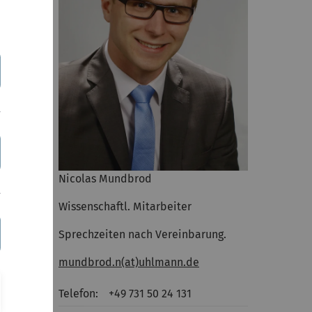
n
Nicolas Mundbrod
Wissenschaftl. Mitarbeiter
Sprechzeiten nach Vereinbarung.
mundbrod.n(at)uhlmann.de
Telefon:
+49 731 50 24 131