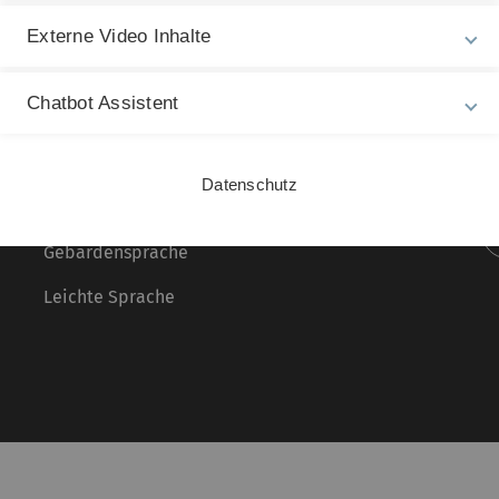
Externe Video Inhalte
Rechtliche Hinweise
In
Chatbot Assistent
ht
Impressum
St
Zu
Datenschutz
30
Datenschutz
Barrierefreiheit
Gebärdensprache
Leichte Sprache