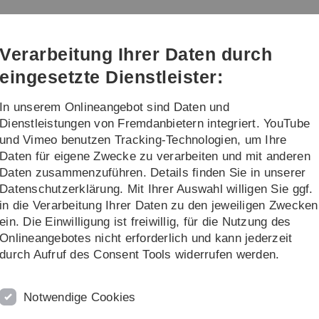
Direkt
Direkt
Direkt
Direkt
Direkt
zur
zum
zum
zur
zur
Hauptnavigation
Inhalt
Funktionsmenü
Fußleiste
Suche
Verarbeitung Ihrer Daten durch
(Sprache,
Drucken,
eingesetzte Dienstleister:
Social
Media)
In unserem Onlineangebot sind Daten und
ng
Transfer
Dienstleistungen von Fremdanbietern integriert. YouTube
und Vimeo benutzen Tracking-Technologien, um Ihre
Daten für eigene Zwecke zu verarbeiten und mit anderen
Daten zusammenzuführen. Details finden Sie in unserer
Datenschutzerklärung. Mit Ihrer Auswahl willigen Sie ggf.
in die Verarbeitung Ihrer Daten zu den jeweiligen Zwecken
szeichnung von Bundesminister
ein. Die Einwilligung ist freiwillig, für die Nutzung des
Onlineangebotes nicht erforderlich und kann jederzeit
durch Aufruf des Consent Tools widerrufen werden.
!
Notwendige Cookies
über die Auszeichnung!