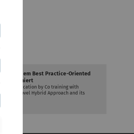
raef mit dem Best Practice-Oriented
WI21 prämiert
ext Classification by Co training with
odels A Novel Hybrid Approach and its
n…
rz 2021