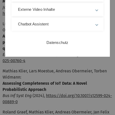
Metric in Cooperation with a German Car Manufacturer
Journal of Data and Information Quality
(2025),
Externe Video Inhalte
https://doi.org/10.1145/3732783
Lukas Hägele, Mathias Klier, Lars Moestue, Andreas
Chatbot Assistent
Obermeier:
Aspect-based currency of customer reviews: A novel
probability-based metric to pave the way for data
Datenschutz
quality-aware decision-making
Electronic Markets
(2025),
https://doi.org/10.1007/s12525-
025-00760-4
Mathias Klier, Lars Moestue, Andreas Obermeier, Torben
Widmann:
Assessing Completeness of IoT Data: A Novel
Probabilistic Approach
Bus Inf Syst Eng
(2024),
https://doi.org/10.1007/s12599-024-
00889-0
Roland Graef, Mathias Klier, Andreas Obermeier, Jan Felix