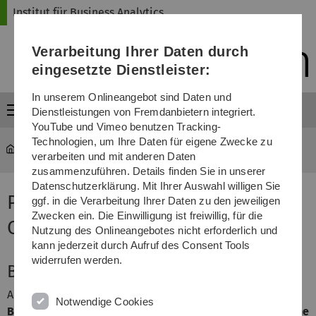
Direkt
Direkt
Direkt
Direkt
Direkt
Institut für Business Analytics
zur
zum
zum
zur
zur
Hauptnavigation
Inhalt
Funktionsmenü
Fußleiste
Suche
Verarbeitung Ihrer Daten durch
(Sprache,
Drucken,
eingesetzte Dienstleister:
Social
Media)
In unserem Onlineangebot sind Daten und
Menü
Dienstleistungen von Fremdanbietern integriert.
YouTube und Vimeo benutzen Tracking-
Technologien, um Ihre Daten für eigene Zwecke zu
iba
...
Publikationen
verarbeiten und mit anderen Daten
zusammenzuführen. Details finden Sie in unserer
Datenschutzerklärung. Mit Ihrer Auswahl willigen Sie
Publikationen Dr. Andreas
ggf. in die Verarbeitung Ihrer Daten zu den jeweiligen
Zwecken ein. Die Einwilligung ist freiwillig, für die
Obermeier
Nutzung des Onlineangebotes nicht erforderlich und
kann jederzeit durch Aufruf des Consent Tools
widerrufen werden.
Bücher
Andreas Obermeier:
Notwendige Cookies
Big Data (Quality) Analytics – Contributions to the