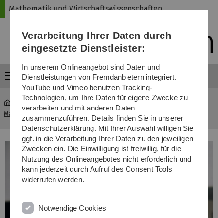
Direkt
Direkt
Direkt
Direkt
Direkt
Mathematik und Wirtschaftswissenschaften
zur
zum
zum
zur
zur
Hauptnavigation
Inhalt
Funktionsmenü
Fußleiste
Suche
Verarbeitung Ihrer Daten durch
(Sprache,
Drucken,
eingesetzte Dienstleister:
Social
Media)
In unserem Onlineangebot sind Daten und
Menü
Dienstleistungen von Fremdanbietern integriert.
YouTube und Vimeo benutzen Tracking-
Technologien, um Ihre Daten für eigene Zwecke zu
verarbeiten und mit anderen Daten
Mathematik und Wirtschaftswissenschaften
...
Studiengänge
zusammenzuführen. Details finden Sie in unserer
Datenschutzerklärung. Mit Ihrer Auswahl willigen Sie
ggf. in die Verarbeitung Ihrer Daten zu den jeweiligen
Zwecken ein. Die Einwilligung ist freiwillig, für die
Nutzung des Onlineangebotes nicht erforderlich und
kann jederzeit durch Aufruf des Consent Tools
widerrufen werden.
Notwendige Cookies