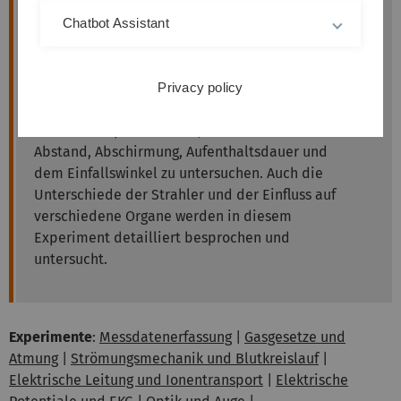
Beschreibung
Da ionisierende Strahlung biologische Stoffe
Chatbot Assistant
nachhaltig beeinflussen kann, sind vor allem
die Möglichkeiten zur Strahlungsreduktion
essentiell. Unter Berücksichtigung der
Privacy policy
Strahlenschutzverordnung wird mit schwachen
Strahlern experimentiert, um den Einfluss von
Abstand, Abschirmung, Aufenthaltsdauer und
dem Einfallswinkel zu untersuchen. Auch die
Unterschiede der Strahler und der Einfluss auf
verschiedene Organe werden in diesem
Experiment detailliert besprochen und
untersucht.
Experimente
:
Messdatenerfassung
|
Gasgesetze und
Atmung
|
Strömungsmechanik und Blutkreislauf
|
Elektrische Leitung und Ionentransport
|
Elektrische