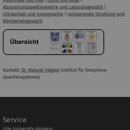
Potentiale und EKG
|
Optik und Auge
|
Absorptionsspektrometrie und Labordiagnostik
|
Ultraschall und Sonographie
|
Ionisierende Strahlung und
Röntgendiagnostik
Kontakt:
Dr. Manuel Vögele
(Institut für Komplexe
Quantensysteme)
Service
Ulm University glossary