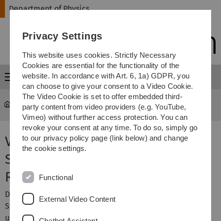
Skip
Skip
Skip
Skip
Department of Physics
to
to
to
to
main
content
footer
search
Privacy Settings
navigation
This website uses cookies. Strictly Necessary
Cookies are essential for the functionality of the
website. In accordance with Art. 6, 1a) GDPR, you
Menu
can choose to give your consent to a Video Cookie.
The Video Cookie is set to offer embedded third-
Department of Physics
...
Physikpraktikum für Medizin
party content from video providers (e.g. YouTube,
Vimeo) without further access protection. You can
revoke your consent at any time. To do so, simply go
Versuch 8 - Ionisierende
to our privacy policy page (link below) and change
the cookie settings.
Strahlung und
Röntgendiagnostik
Functional
Durch medizinische Anwendungen wird die jährliche
External Video Content
Strahlenexposition in etwa verdoppelt. Daher ist es
unerlässlich, dass vertiefte Kenntnisse zu ionisierenden
Chatbot Assistant