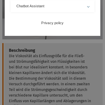
Chatbot Assistant
Privacy policy
Beschreibung
Die Viskosität als Einflussgröße für die Fließ-
und Strömungsfähigkeit von Flüssigkeiten ist
bei Blut nur idealisiert konstant. In besonders
kleinen Kapillaren ändert sich die Viskosität.
Die Bestimmung der Viskosität soll in diesem
Versuch durchgeführt werden. In einem zweiten
Teil wird die Strömungsgeschwindigkeit durch
verschiedene Kapillare untersucht, um den
Einfluss von Kapillarlängen und Ablagerungen in