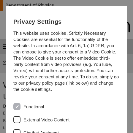
Skip
Skip
Skip
Skip
Department of Physics
to
to
to
to
main
content
footer
search
Privacy Settings
navigation
This website uses cookies. Strictly Necessary
Cookies are essential for the functionality of the
website. In accordance with Art. 6, 1a) GDPR, you
Menu
can choose to give your consent to a Video Cookie.
The Video Cookie is set to offer embedded third-
Department of Physics
...
Physikpraktikum für Medizin
party content from video providers (e.g. YouTube,
Vimeo) without further access protection. You can
revoke your consent at any time. To do so, simply go
Versuch 2 - Strömungsmechanik
to our privacy policy page (link below) and change
the cookie settings.
und Blutkreislauf
Der Strom von Blut durch den Organismus ist
Functional
überlebensnotwendig. Hier soll der Einfluss des
External Video Content
Kapillardurchmessers auf den Flüssigkeitsstrom
untersucht werden.
Chatbot Assistant