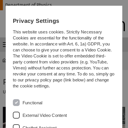
Skip
Skip
Skip
Skip
Department of Physics
to
to
to
to
main
content
footer
search
Privacy Settings
navigation
This website uses cookies. Strictly Necessary
Cookies are essential for the functionality of the
website. In accordance with Art. 6, 1a) GDPR, you
Menu
can choose to give your consent to a Video Cookie.
The Video Cookie is set to offer embedded third-
Department of Physics
...
Projektpraktikum
party content from video providers (e.g. YouTube,
Vimeo) without further access protection. You can
revoke your consent at any time. To do so, simply go
Projekt Knife-Edge-Scanning
to our privacy policy page (link below) and change
the cookie settings.
Untersuchung des Strahlprofils eines Lasers.
Functional
External Video Content
Chatbot Assistant