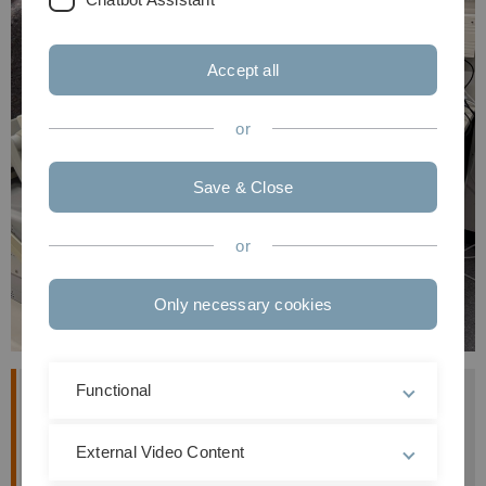
Accept all
or
Save & Close
or
Only necessary cookies
Functional
Überblick
Das Strahlprofil eines Lasers ist ein
External Video Content
Diagnosewerkzeug zur Beurteilung der
Laserquelle und der dazwischen verwendeten