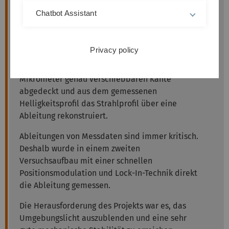
Optik.
Chatbot Assistant
Da die meisten Kamerachips nicht in der Lage
sind, den hohen Dynamikumfang in einem
Privacy policy
Laserstrahl abzubilden, haben die beiden
Studierenden den Strahl mit einer auf
Mikrometer genau verschiebbaren Kante
abgedeckt und aus dem gemessenen
Helligkeitsprofil das Strahlprofil über eine
Ableitung rekonstruiert.
Ableitungen von Messdaten sind immer kritisch.
Deshalb wurde in einem zweiten
Versuchsaufbau mit einer schnellen
Positionsmodulation und Lock-In-Technik direkt
die Ableitung gemessen.
Die Herausforderung des Projekts war es, das
Umgebungslicht auszublenden und eine sehr